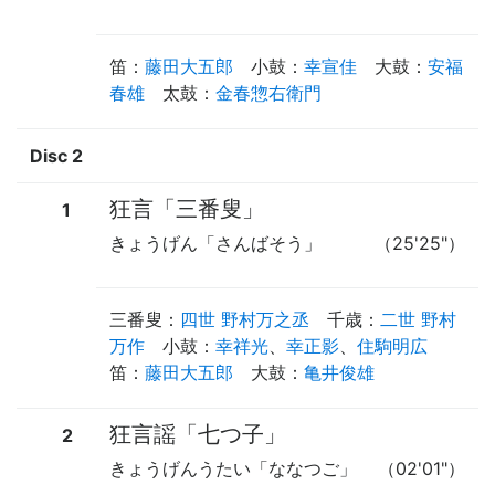
笛
：
藤田大五郎
小鼓
：
幸宣佳
大鼓
：
安福
春雄
太鼓
：
金春惣右衛門
Disc 2
狂言「三番叟」
1
きょうげん「さんばそう」
（25'25"）
三番叟
：
四世 野村万之丞
千歳
：
二世 野村
万作
小鼓
：
幸祥光
、
幸正影
、
住駒明広
笛
：
藤田大五郎
大鼓
：
亀井俊雄
狂言謡「七つ子」
2
きょうげんうたい「ななつご」
（02'01"）