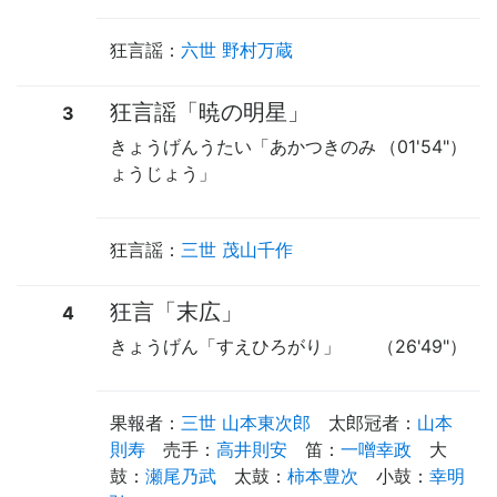
狂言謡
：
六世 野村万蔵
狂言謡「暁の明星」
3
きょうげんうたい「あかつきのみ
（01'54"）
ょうじょう」
狂言謡
：
三世 茂山千作
狂言「末広」
4
きょうげん「すえひろがり」
（26'49"）
果報者
：
三世 山本東次郎
太郎冠者
：
山本
則寿
売手
：
高井則安
笛
：
一噌幸政
大
鼓
：
瀬尾乃武
太鼓
：
柿本豊次
小鼓
：
幸明