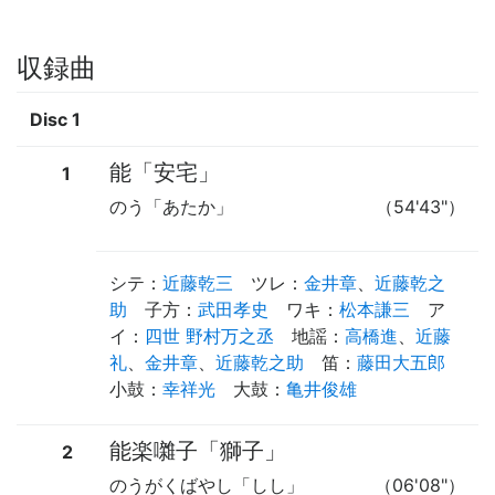
収録曲
Disc 1
能「安宅」
1
のう「あたか」
（54'43"）
シテ
：
近藤乾三
ツレ
：
金井章
、
近藤乾之
助
子方
：
武田孝史
ワキ
：
松本謙三
ア
イ
：
四世 野村万之丞
地謡
：
高橋進
、
近藤
礼
、
金井章
、
近藤乾之助
笛
：
藤田大五郎
小鼓
：
幸祥光
大鼓
：
亀井俊雄
能楽囃子「獅子」
2
のうがくばやし「しし」
（06'08"）