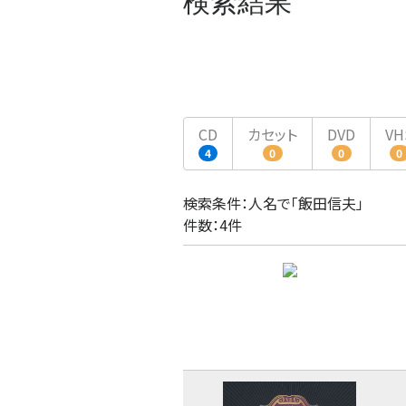
検索結果
CD
カセット
DVD
VH
4
0
0
0
検索条件：人名で「飯田信夫」
件数：4件