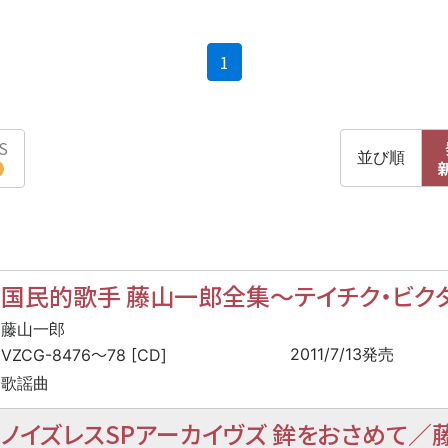
(current)
1
S
並び順
国民的歌手 藤山一郎全集
〜
テイチク・ビク
藤山一郎
〜
2011/7/13発売
VZCG-8476
78 [CD]
歌謡曲
ノイズレスSPアーカイヴズ 鉾をおさめて／