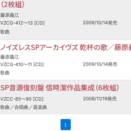
（2枚組）
藤原義江
〜
2009/10/14発売
VZCG-412
13 [CD]
歌曲
ノイズレスSPアーカイヴズ 乾杯の歌／藤原義
藤原義江
〜
2009/10/14発売
VZCG-410
11 [CD]
歌曲
SP音源復刻盤 信時潔作品集成（6枚組）
〜
2008/11/19発売
VZCC-85
90 [CD]
歌曲／合唱曲／器楽曲
(current)
1