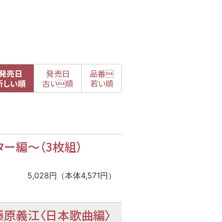
発売日
発売日
品番

新
しい順
古
い順
若い順
ター編
〜
（3枚組）
5,028円（本体4,571円）
藤原義江〈日本歌曲編〉