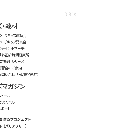
0.31s
ズ・教材
じゃぽキッズ運動会
じゃぽキッズ発表会
ヒットヒットマーチ
平多正於舞踊研究所
「音楽劇」シリーズ
講習会のご案内
お問い合わせ・販売特約店
ぽマガジン
ニュース
ピックアップ
レポート
を贈るプロジェクト
ド（バリアフリー）