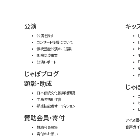
公演
キッ
公演を探す
コンサート後援について
伝統芸能公演のご提案
国際交流事業
公演レポート
じゃぽブログ
顕彰・助成
じゃ
日本伝統文化振興財団賞
中島勝祐創作賞
邦楽技能者オーディション
賛助会員・寄付
アイヌ語
音声ガイ
賛助会員募集
寄付のお願い