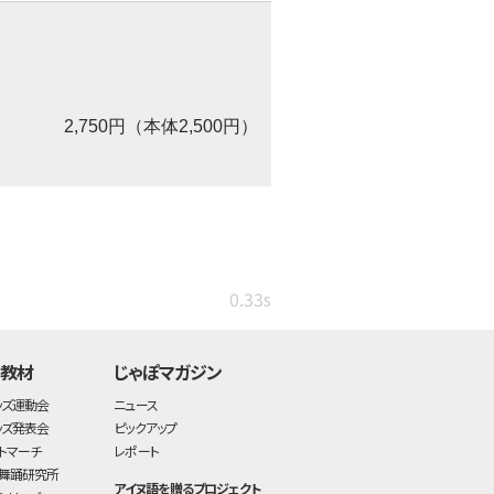
2,750円（本体2,500円）
0.33s
・教材
じゃぽマガジン
ッズ運動会
ニュース
ッズ発表会
ピックアップ
トマーチ
レポート
舞踊研究所
アイヌ語を贈るプロジェクト