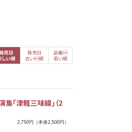
発売日
発売日
品番

新
しい順
古
い順
若い順
演集「津軽三味線」（2
2,750円（本体2,500円）