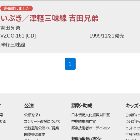
完売致しました
いぶき／津軽三味線 吉田兄弟
吉田兄弟
VZCG-161 [CD]
1999/11/21発売
津軽三味線
(current)
1
す
公演
顕彰・助成
キッズ
索
公演を探す
日本伝統文化振興財団賞
じゃぽキ
検索
コンサート後援について
中島勝祐創作賞
じゃぽキ
伝統芸能公演のご提案
邦楽技能者オーディション
ヒットヒッ
国際交流事業
平多正於
賛助会員・寄付