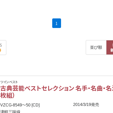
(current)
1
S
並び順
ツインベスト
古典芸能ベストセレクション 名手・名曲・名
枚組）
〜
2014/3/19発売
VZCG-8549
50 [CD]
津軽三味線