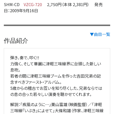
SHM-CD
VZCG-720
2,750円（本体 2,381円） 発売
日：2009年9月16日
▼曲目一覧
作品紹介
弾き、奏で、叩く!!
力強く、そして華麗に津軽三味線界に台頭した新しい
息吹。
若者の間に津軽三味線ブームを作った吉田兄弟の記
念すべきファースト・アルバム。
5歳からの稽古でお互いを知り尽くした、兄弟ならでは
の息の合った若々しい演奏を聴かせてくれます。
解説：「疾風のように…」栗山富雄（映画監督）／「津軽
三味線『いぶき』によせて」大條和雄（作家、津軽三味線