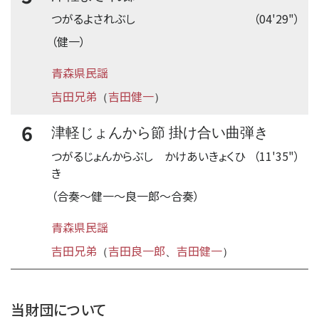
つがるよされぶし
（04'29"）
（健一）
青森県民謡
吉田兄弟
吉田健一
（
）
6
津軽じょんから節 掛け合い曲弾き
つがるじょんからぶし かけあいきょくひ
（11'35"）
き
（合奏
〜
健一
〜
良一郎
〜
合奏）
青森県民謡
吉田兄弟
吉田良一郎
吉田健一
（
、
）
time:0.42 s
・
当財団について