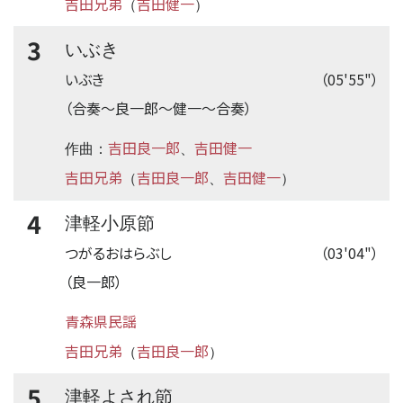
吉田兄弟
吉田健一
（
）
3
いぶき
いぶき
（05'55"）
（合奏
〜
良一郎
〜
健一
〜
合奏）
吉田良一郎
吉田健一
作曲：
、
吉田兄弟
吉田良一郎
吉田健一
（
、
）
4
津軽小原節
つがるおはらぶし
（03'04"）
（良一郎）
青森県民謡
吉田兄弟
吉田良一郎
（
）
5
津軽よされ節