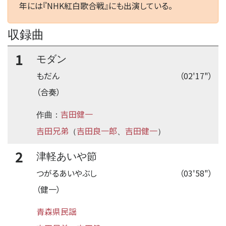
年には『NHK紅白歌合戦』にも出演している。
収録曲
1
モダン
もだん
（02'17"）
（合奏）
吉田健一
作曲：
吉田兄弟
吉田良一郎
吉田健一
（
、
）
2
津軽あいや節
つがるあいやぶし
（03'58"）
（健一）
青森県民謡