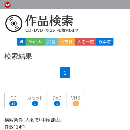
ジャンル
品番
発売日
人名
一覧
検索窓
検索結果
(current)
1
CD
カセット
DVD
VHS
12
1
1
0
検索条件：人名で「中尾都山」
件数：14件