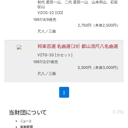
初代 星田一山、二代 星田一山、山本邦山、石垣
征山
VZCG-22 [CD]
1997/4/9発売
2,750円（本体2,500円）
尺八／三曲
邦楽百選 名曲選［29］ 都山流尺八名曲選
VZTG-33 [カセット]
1997/2/21発売
3,300円（本体3,000円）
尺八／三曲
(current)
1
当財団について
0.35s
ニュース
事業概要