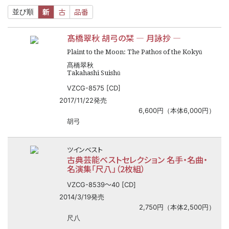
新
古
品番
並び順
髙橋翠秋 胡弓の栞 ― 月詠抄 ―
Plaint to the Moon: The Pathos of the Kokyū
髙橋翠秋
Takahashi Suishū
VZCG-8575 [CD]
2017/11/22発売
6,600円（本体6,000円）
胡弓
ツインベスト
古典芸能ベストセレクション 名手・名曲・
名演集「尺八」（2枚組）
〜
VZCG-8539
40 [CD]
2014/3/19発売
2,750円（本体2,500円）
尺八