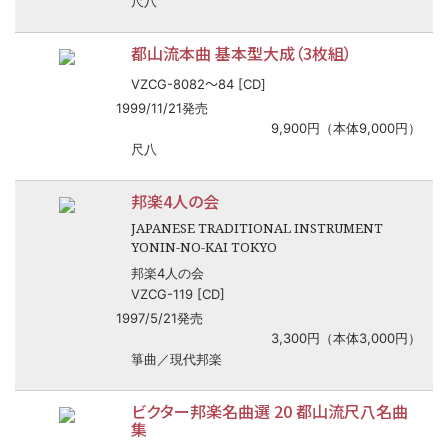
尺八
都山流本曲 基本型大成（3枚組）
〜
VZCG-8082
84 [CD]
1999/11/21発売
9,900円（本体9,000円）
尺八
邦楽4人の会
JAPANESE TRADITIONAL INSTRUMENT
YONIN-NO-KAI TOKYO
邦楽4人の会
VZCG-119 [CD]
1997/5/21発売
3,300円（本体3,000円）
箏曲／現代邦楽
ビクター邦楽名曲選 20 都山流尺八名曲
集