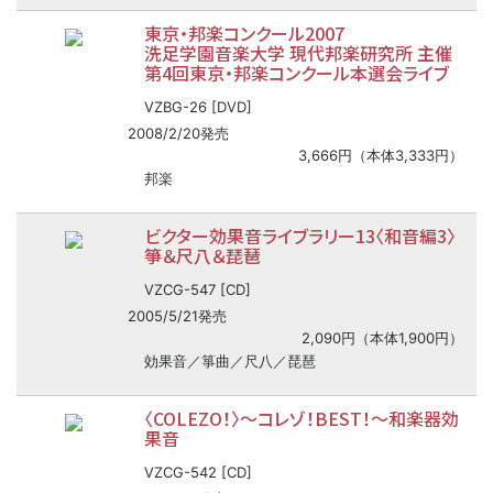
東京・邦楽コンクール2007
洗足学園音楽大学 現代邦楽研究所 主催
第4回東京・邦楽コンクール本選会ライブ
VZBG-26 [DVD]
2008/2/20発売
3,666円（本体3,333円）
邦楽
ビクター効果音ライブラリー13〈和音編3〉
箏＆尺八＆琵琶
VZCG-547 [CD]
2005/5/21発売
2,090円（本体1,900円）
効果音／箏曲／尺八／琵琶
〈COLEZO！〉
〜
コレゾ！BEST！
〜
和楽器効
果音
VZCG-542 [CD]