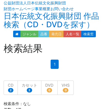
公益財団法人日本伝統文化振興財団
財団ホームページ
事業概要
お問い合わせ
日本伝統文化振興財団 作品
検索（CD・DVDを探す）
ジャンル
品番
発売日
人名
一覧
検索窓
検索結果
(current)
1
CD
カセット
DVD
VHS
2
2
0
0
検索条件：なし