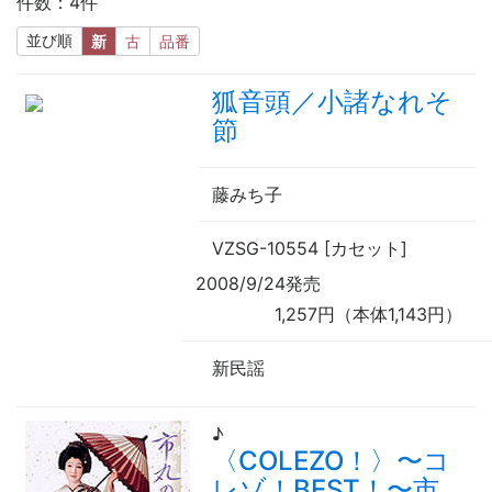
件数：4件
並び順
新
古
品番
狐音頭／小諸なれそ
節
藤みち子
VZSG-10554 [カセット]
2008/9/24発売
1,257円（本体1,143円）
新民謡
♪
〈COLEZO！〉
〜
コ
レゾ！BEST！
〜
市