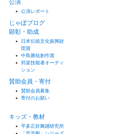
公演
公演レポート
じゃぽブログ
顕彰・助成
日本伝統文化振興財
団賞
中島勝祐創作賞
邦楽技能者オーディ
ション
賛助会員・寄付
賛助会員募集
寄付のお願い
キッズ・教材
平多正於舞踊研究所
「音楽劇」シリーズ