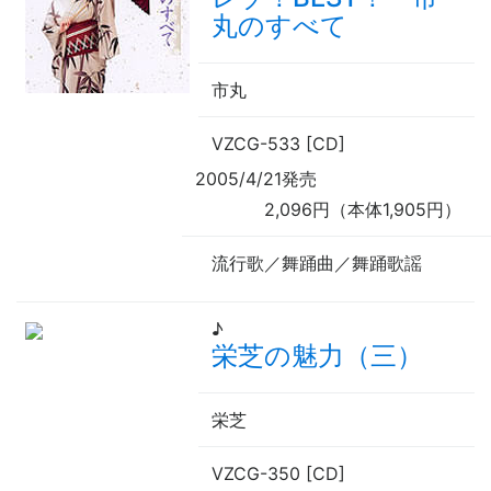
丸のすべて
市丸
VZCG-533 [CD]
2005/4/21発売
2,096円（本体1,905円）
流行歌／舞踊曲／舞踊歌謡
♪
栄芝の魅力（三）
栄芝
VZCG-350 [CD]