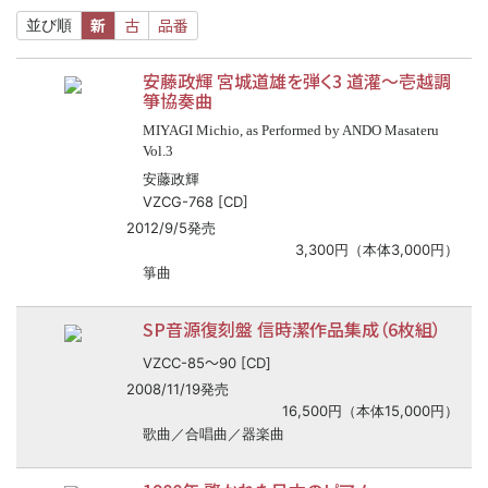
新
古
品番
並び順
安藤政輝 宮城道雄を弾く3 道灌
〜
壱越調
箏協奏曲
MIYAGI Michio, as Performed by ANDO Masateru
Vol.3
安藤政輝
VZCG-768 [CD]
2012/9/5発売
3,300円（本体3,000円）
箏曲
SP音源復刻盤 信時潔作品集成（6枚組）
〜
VZCC-85
90 [CD]
2008/11/19発売
16,500円（本体15,000円）
歌曲／合唱曲／器楽曲