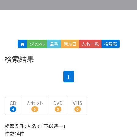
ジャンル
品番
発売日
人名
一覧
検索窓
検索結果
(current)
1
CD
カセット
DVD
VHS
4
0
0
0
検索条件：人名で「下総皖一」
件数：4件