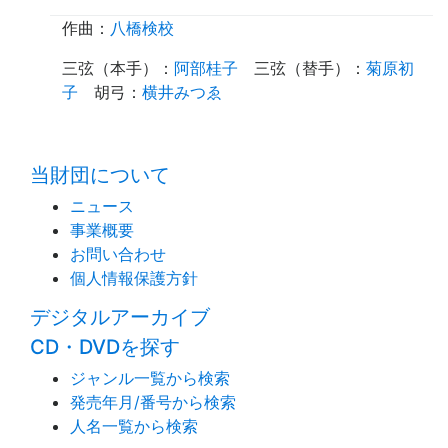
作曲：
八橋検校
三弦（本手）
：
阿部桂子
三弦（替手）
：
菊原初
子
胡弓
：
横井みつゑ
time:0.49 s
・
当財団について
ニュース
事業概要
お問い合わせ
個人情報保護方針
デジタルアーカイブ
CD・DVDを探す
ジャンル一覧から検索
発売年月/番号から検索
人名一覧から検索