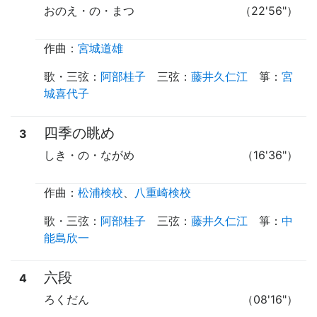
おのえ・の・まつ
（22'56"）
作曲：
宮城道雄
歌・三弦
：
阿部桂子
三弦
：
藤井久仁江
箏
：
宮
城喜代子
四季の眺め
3
しき・の・ながめ
（16'36"）
作曲：
松浦検校
、
八重崎検校
歌・三弦
：
阿部桂子
三弦
：
藤井久仁江
箏
：
中
能島欣一
六段
4
ろくだん
（08'16"）