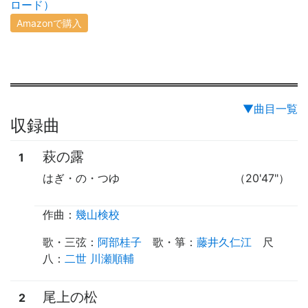
ロード）
Amazonで購入
▼曲目一覧
収録曲
萩の露
1
はぎ・の・つゆ
（20'47"）
作曲：
幾山検校
歌・三弦
：
阿部桂子
歌・箏
：
藤井久仁江
尺
八
：
二世 川瀬順輔
尾上の松
2