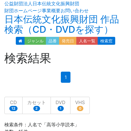
公益財団法人日本伝統文化振興財団
財団ホームページ
事業概要
お問い合わせ
日本伝統文化振興財団 作品
検索（CD・DVDを探す）
ジャンル
品番
発売日
人名
一覧
検索窓
検索結果
(current)
1
CD
カセット
DVD
VHS
12
2
1
0
検索条件：人名で「高等小学読本」