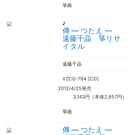
箏曲
♪
傳
—
つたえ
—
遠藤千晶 箏リサ
イタル
遠藤千晶
VZCG-764 [CD]
2012/4/25発売
3,143円（本体2,857円）
箏曲
傳
—
つたえ
—