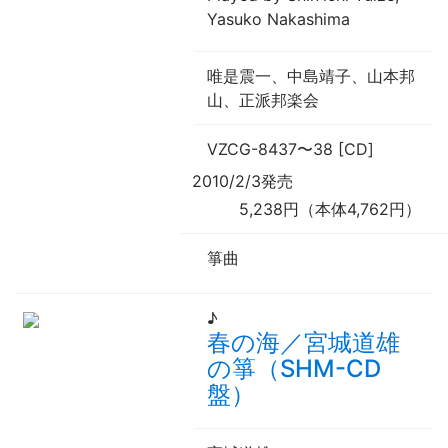
Yasuko Nakashima
唯是震一、中島靖子、山本邦
山、正派邦楽会
VZCG-8437
〜
38 [CD]
2010/2/3発売
5,238円（本体4,762円）
箏曲
♪
春の海／宮城道雄
の箏（SHM-CD
盤）