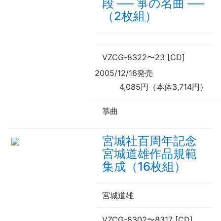
段
──
箏の名曲
──
（2枚組）
VZCG-8322
〜
23 [CD]
2005/12/16発売
4,085円（本体3,714円）
箏曲
宮城社百周年記念
宮城道雄作品規範
集成（16枚組）
宮城道雄
VZCG-8302
〜
8317 [CD]