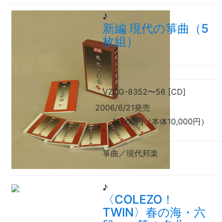
♪
新編 現代の箏曲（5
枚組）
VZCG-8352
〜
56 [CD]
2006/6/21発売
11,000円（本体10,000円）
箏曲／現代邦楽
♪
〈COLEZO！
TWIN〉春の海・六