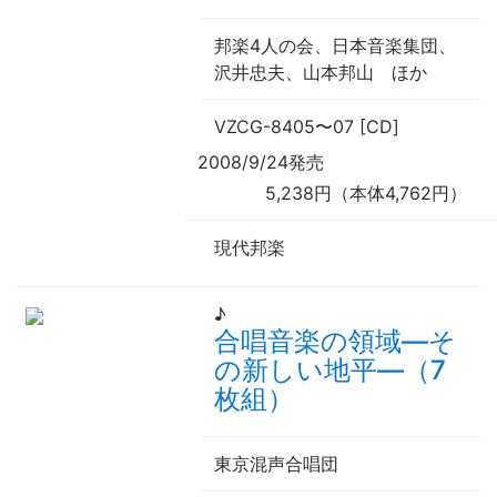
邦楽4人の会、日本音楽集団、
沢井忠夫、山本邦山
ほか
VZCG-8405
〜
07 [CD]
2008/9/24発売
5,238円（本体4,762円）
現代邦楽
♪
合唱音楽の領域—そ
の新しい地平—（7
枚組）
東京混声合唱団