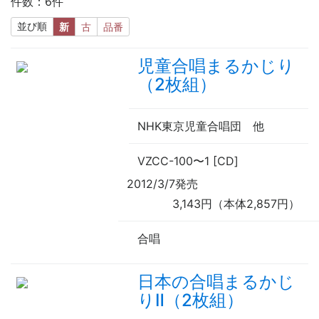
件数：6件
並び順
新
古
品番
児童合唱まるかじり
（2枚組）
NHK東京児童合唱団
他
VZCC-100
〜
1 [CD]
2012/3/7発売
3,143円（本体2,857円）
合唱
日本の合唱まるかじ
りⅡ（2枚組）