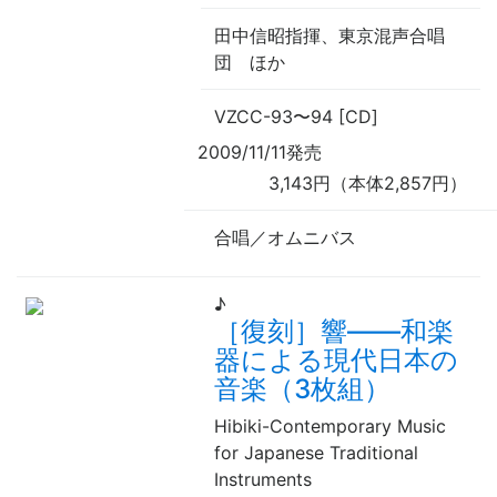
田中信昭
指揮
、東京混声合唱
団
ほか
VZCC-93
〜
94 [CD]
2009/11/11発売
3,143円（本体2,857円）
合唱／オムニバス
♪
［復刻］響——和楽
器による現代日本の
音楽（3枚組）
Hibiki-Contemporary Music
for Japanese Traditional
Instruments