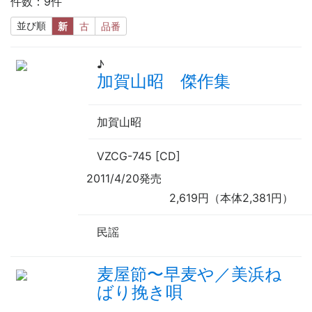
件数：9件
並び順
新
古
品番
♪
加賀山昭 傑作集
加賀山昭
VZCG-745 [CD]
2011/4/20発売
2,619円（本体2,381円）
民謡
麦屋節
〜
早麦や／美浜ね
ばり挽き唄