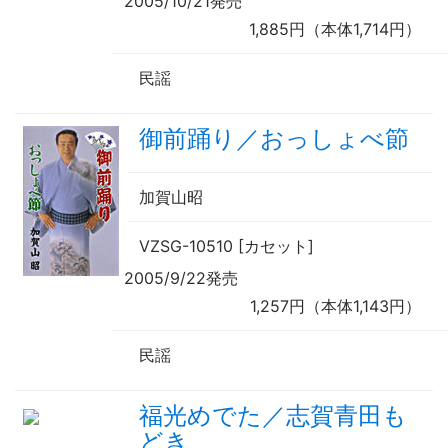
2005/10/21発売
1,885円（本体1,714円）
民謡
御前踊り／おっしょべ節
加賀山昭
VZSG-10510 [カセット]
2005/9/22発売
1,257円（本体1,143円）
民謡
福光めでた／志賀青田も
どき