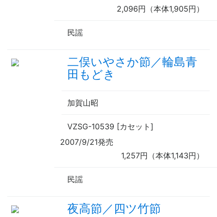
2,096円（本体1,905円）
民謡
二俣いやさか節／輪島青
田もどき
加賀山昭
VZSG-10539 [カセット]
2007/9/21発売
1,257円（本体1,143円）
民謡
夜高節／四ツ竹節