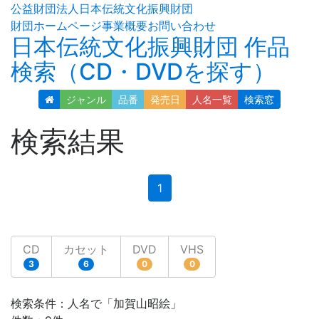
公益財団法人日本伝統文化振興財団
財団ホームページ
事業概要
お問い合わせ
日本伝統文化振興財団 作品
検索（CD・DVDを探す）
ジャンル
品番
発売日
人名
一覧
検索窓
検索結果
(current)
1
CD
カセット
DVD
VHS
3
6
0
0
検索条件：人名で「加賀山昭絵」