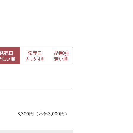
発売日
発売日
品番

新
しい順
古
い順
若い順
3,300円（本体3,000円）