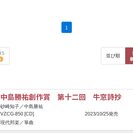
(current)
1
HS
並び順
0
中島勝祐創作賞 第十二回 牛窓詩抄
砂崎知子／中島勝祐
VZCG-850 [CD]
2023/10/25発売
現代邦楽／箏曲