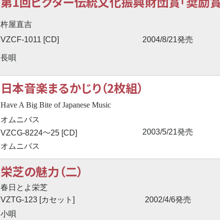
第1回ビクター伝統文化振興財団賞「奨励賞
杵屋直吉
VZCF-1011 [CD]
2004/8/21発売
長唄
日本音楽まるかじり（2枚組）
Have A Big Bite of Japanese Music
オムニバス
〜
2003/5/21発売
VZCG-8224
25 [CD]
オムニバス
栄芝の魅力（二）
春日とよ栄芝
VZTG-123 [カセット]
2002/4/6発売
小唄