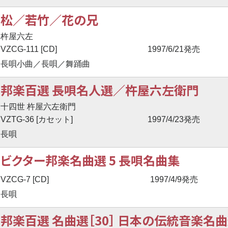
松／若竹／花の兄
杵屋六左
VZCG-111 [CD]
1997/6/21発売
長唄小曲／長唄／舞踊曲
邦楽百選 長唄名人選／杵屋六左衛門
十四世 杵屋六左衛門
VZTG-36 [カセット]
1997/4/23発売
長唄
ビクター邦楽名曲選 5 長唄名曲集
VZCG-7 [CD]
1997/4/9発売
長唄
邦楽百選 名曲選［30］ 日本の伝統音楽名