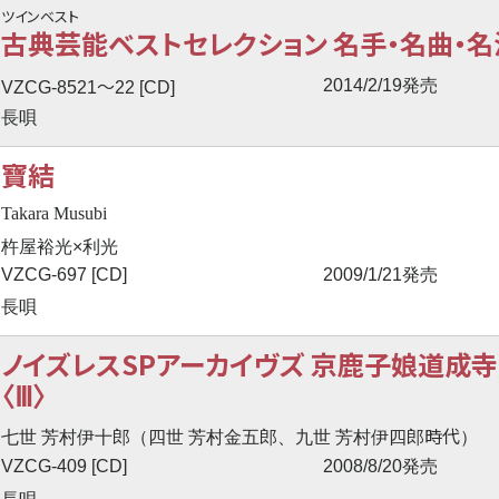
ツインベスト
古典芸能ベストセレクション 名手・名曲・名演
〜
2014/2/19発売
VZCG-8521
22 [CD]
長唄
寶結
Takara Musubi
杵屋裕光×利光
VZCG-697 [CD]
2009/1/21発売
長唄
ノイズレスSPアーカイヴズ 京鹿子娘道成
〈Ⅲ〉
時代
七世 芳村伊十郎（四世 芳村金五郎、九世 芳村伊四郎
）
VZCG-409 [CD]
2008/8/20発売