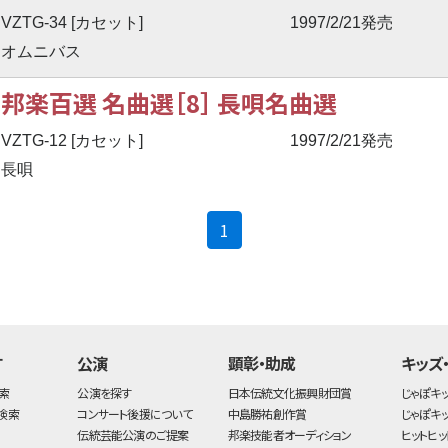
VZTG-34 [カセット]
1997/2/21発売
オムニバス
邦楽百選 名曲選［8］ 長唄名曲選
VZTG-12 [カセット]
1997/2/21発売
長唄
(current)
1
す
公演
顕彰・助成
キッズ
索
公演を探す
日本伝統文化振興財団賞
じゃぽキ
検索
コンサート後援について
中島勝祐創作賞
じゃぽキ
伝統芸能公演のご提案
邦楽技能者オーディション
ヒットヒッ