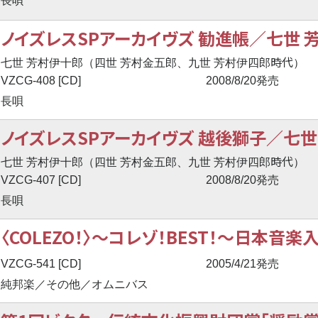
長唄
ノイズレスSPアーカイヴズ 勧進帳／七世 芳
時代
七世 芳村伊十郎（四世 芳村金五郎、九世 芳村伊四郎
）
VZCG-408 [CD]
2008/8/20発売
長唄
ノイズレスSPアーカイヴズ 越後獅子／七世 
時代
七世 芳村伊十郎（四世 芳村金五郎、九世 芳村伊四郎
）
VZCG-407 [CD]
2008/8/20発売
長唄
〈COLEZO！〉
〜
コレゾ！BEST！
〜
日本音楽
VZCG-541 [CD]
2005/4/21発売
純邦楽／その他／オムニバス