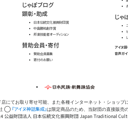
じゃぽブログ
顕彰・助成
じゃ
日本伝統文化振興財団賞
中島勝祐創作賞
邦楽技能者オーディション
賛助会員・寄付
アイヌ語
音声ガイ
賛助会員募集
寄付のお願い
ド店にてお取り寄せ可能、また各種インターネット・ショップ
『アイヌ神話集成』
社 ◯
は限定商品のため、当財団の直接販売
4 公益財団法人 日本伝統文化振興財団 Japan Traditional Cultures 