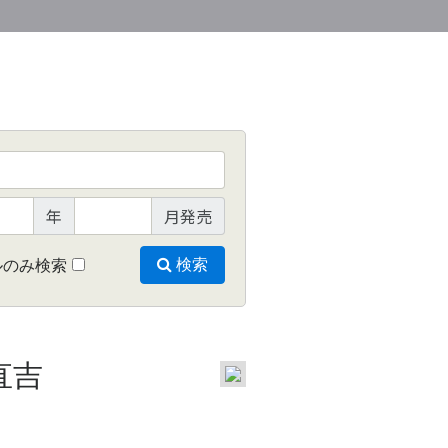
年
月発売
ルのみ検索
検索
直吉