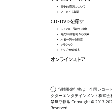
歴史的音源について
アーカイブ事業
CD・DVDを探す
ジャンル一覧から検索
発売年月/番号から検索
人名一覧から検索
クラシック
キッズ・保育教材
オンラインストア
◯ 当財団発行物は、全国レコー
クターエンタテインメント株式会
禁無断転載 Copyright © 2013-202
Reserved.