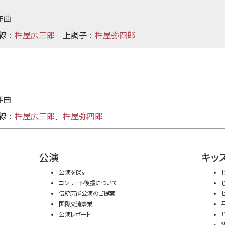
作曲
線
杵屋広三郎
上調子
杵屋弥四郎
：
：
作曲
線
杵屋広三郎
杵屋弥四郎
：
、
公演
キッ
公演を探す
コンサート後援について
伝統芸能公演のご提案
国際交流事業
公演レポート