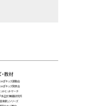
time:0.48 s
・
ズ・教材
じゃぽキッズ運動会
じゃぽキッズ発表会
ヒットヒットマーチ
平多正於舞踊研究所
「音楽劇」シリーズ
講習会のご案内