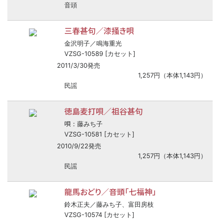
音頭
三春甚句／漆掻き唄
金沢明子／鳴海重光
VZSG-10589 [カセット]
2011/3/30発売
1,257円（本体1,143円）
民謡
徳島麦打唄／祖谷甚句
唄
：藤みち子
VZSG-10581 [カセット]
2010/9/22発売
1,257円（本体1,143円）
民謡
龍馬おどり／音頭「七福神」
鈴木正夫／藤みち子、富田房枝
VZSG-10574 [カセット]