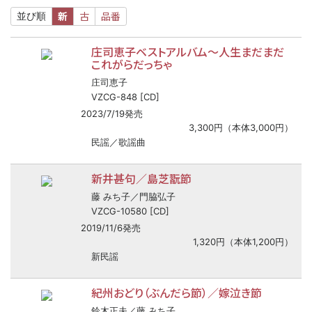
新
古
品番
並び順
庄司恵子ベストアルバム～人生まだまだ
これがらだっちゃ
庄司恵子
VZCG-848 [CD]
2023/7/19発売
3,300円（本体3,000円）
民謡／歌謡曲
新井甚句／島芝翫節
藤 みち子／門脇弘子
VZCG-10580 [CD]
2019/11/6発売
1,320円（本体1,200円）
新民謡
紀州おどり（ぶんだら節）／嫁泣き節
鈴木正夫／藤 みち子