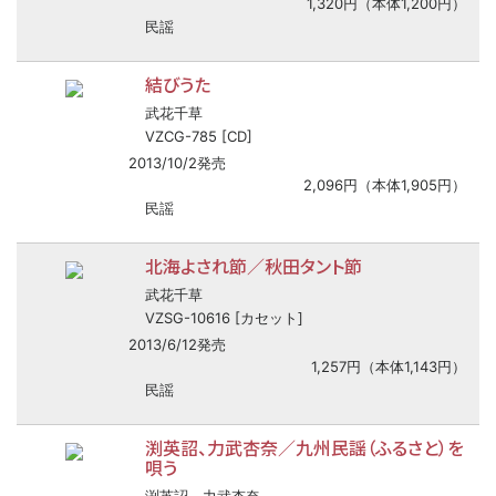
1,320円（本体1,200円）
民謡
結びうた
武花千草
VZCG-785 [CD]
2013/10/2発売
2,096円（本体1,905円）
民謡
北海よされ節／秋田タント節
武花千草
VZSG-10616 [カセット]
2013/6/12発売
1,257円（本体1,143円）
民謡
渕英詔、力武杏奈／九州民謡（ふるさと）を
唄う