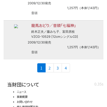
2009/12/30発売
1,257円（本体1,143円）
音頭
龍馬おどり／音頭「七福神」
鈴木正夫／藤みち子、富田房枝
VZCG-10529 [12cmシングルCD]
2009/12/30発売
1,257円（本体1,143円）
音頭
(current)
1
2
3
4
当財団について
0.35s
ニュース
事業概要
お問い合わせ
個人情報保護方針