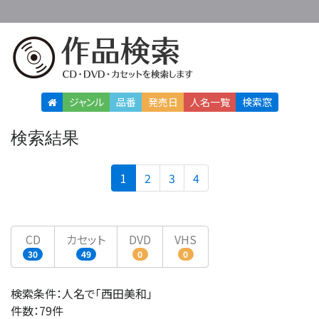
ジャンル
品番
発売日
人名
一覧
検索窓
検索結果
(current)
1
2
3
4
CD
カセット
DVD
VHS
30
49
0
0
検索条件：人名で「西田美和」
件数：79件