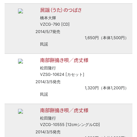
民謡（うた）のつばさ
橋本大輝
VZCG-790 [CD]
2014/5/7発売
1,650円（本体1,500円）
民謡
南部餅搗き唄／虎丈様
松田隆行
VZSG-10624 [カセット]
2014/3/5発売
1,320円（本体1,200円）
民謡
南部餅搗き唄／虎丈様
松田隆行
VZCG-10555 [12cmシングルCD]
2014/3/5発売