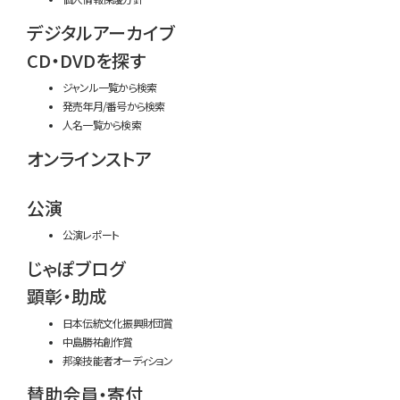
デジタルアーカイブ
CD・DVDを探す
ジャンル一覧から検索
発売年月/番号から検索
人名一覧から検索
オンラインストア
公演
公演レポート
じゃぽブログ
顕彰・助成
日本伝統文化振興財団賞
中島勝祐創作賞
邦楽技能者オーディション
賛助会員・寄付