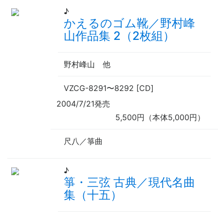
♪
かえるのゴム靴／野村峰
山作品集 2（2枚組）
野村峰山
他
VZCG-8291
〜
8292 [CD]
2004/7/21発売
5,500円（本体5,000円）
尺八／箏曲
♪
箏・三弦 古典／現代名曲
集（十五）