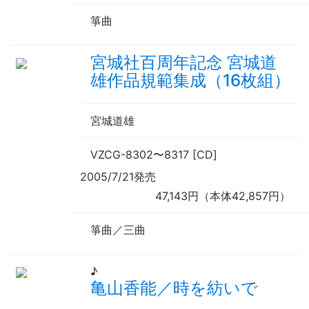
箏曲
宮城社百周年記念 宮城道
雄作品規範集成（16枚組）
宮城道雄
VZCG-8302
〜
8317 [CD]
2005/7/21発売
47,143円（本体42,857円）
箏曲／三曲
♪
亀山香能／時を紡いで