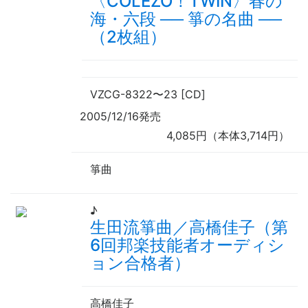
〈COLEZO！TWIN〉春の
海・六段
──
箏の名曲
──
（2枚組）
VZCG-8322
〜
23 [CD]
2005/12/16発売
4,085円（本体3,714円）
箏曲
♪
生田流箏曲／高橋佳子（第
6回邦楽技能者オーディシ
ョン合格者）
高橋佳子