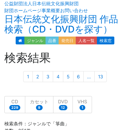
公益財団法人日本伝統文化振興財団
財団ホームページ
事業概要
お問い合わせ
日本伝統文化振興財団 作品
検索（CD・DVDを探す）
ジャンル
品番
発売日
人名
一覧
検索窓
検索結果
1
2
3
4
5
6
…
13
CD
カセット
DVD
VHS
229
9
12
1
検索条件：ジャンルで「箏曲」