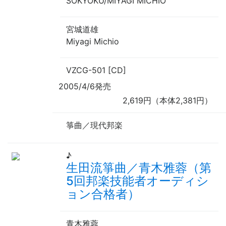
SŌKYOKU/MIYAGI MICHIO
宮城道雄
Miyagi Michio
VZCG-501 [CD]
2005/4/6発売
2,619円（本体2,381円）
箏曲／現代邦楽
♪
生田流箏曲／青木雅蓉（第
5回邦楽技能者オーディシ
ョン合格者）
青木雅蓉