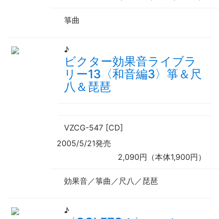
箏曲
♪
ビクター効果音ライブラ
リー13〈和音編3〉箏＆尺
八＆琵琶
VZCG-547 [CD]
2005/5/21発売
2,090円（本体1,900円）
効果音／箏曲／尺八／琵琶
♪