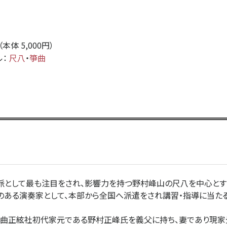
円（本体 5,000円）
ル：
尺八
・
箏曲
派として最も注目をされ、影響力を持つ野村峰山の尺八を中心とす
のある演奏家として、本部から全国へ派遣をされ講習・指導に当た
箏曲正絃社初代家元である野村正峰氏を義父に持ち、妻であり現家