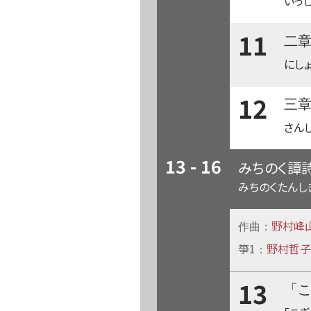
いっし
11
二
にしょ
12
三
さん
13 - 16
みちのく譚
みちのくたんし
野村峰
作曲：
箏1
野村哲子
：
13
「