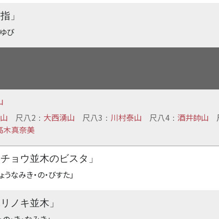
親指」
やゆび
山
山
尺八2
大西湧山
尺八3
川村泰山
尺八4
酒井帥山
：
：
：
高木真奈美
イチョウ並木のビスタ」
ょうなみき・の・びすた」
ユリノキ並木」