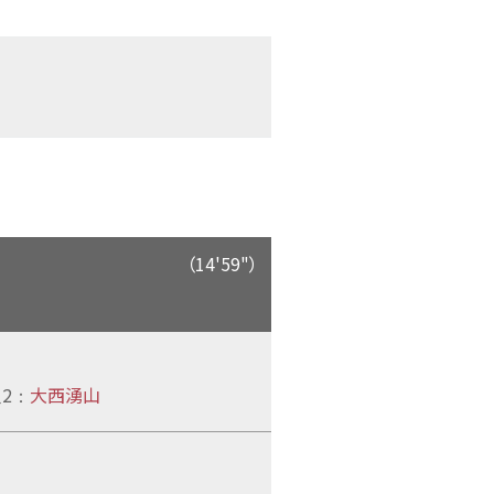
（14'59"）
2
大西湧山
：