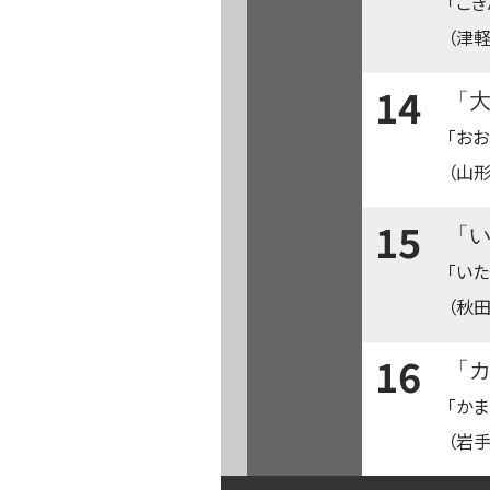
「こぎ
（津軽
14
「
「おお
（山形
15
「
「いた
（秋
16
「
「か
（岩