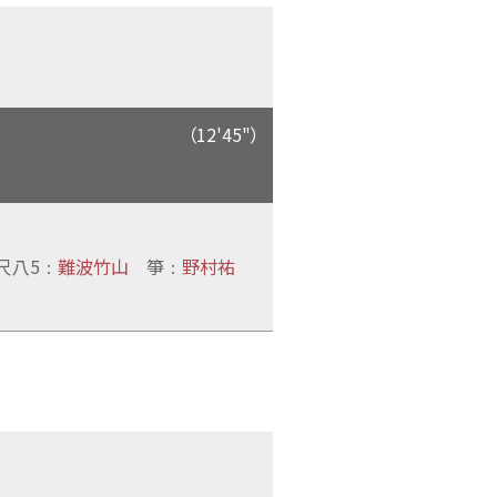
（12'45"）
尺八5
難波竹山
箏
野村祐
：
：