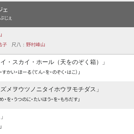
ジェ
おぶじぇ
山
祐子
尺八
野村峰山
：
マイ・スカイ・ホール（天をのぞく箱）」
・すかい・ほーる（てん・を・のぞく・はこ）」
スズメヲウツノニタイホウヲモチダス」
め・を・うつのに・たいほう・を・もちだす」
戒」
」