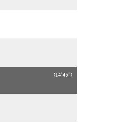
（14'45"）