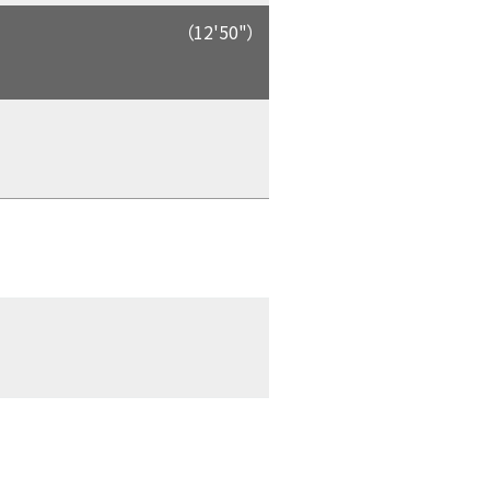
（12'50"）