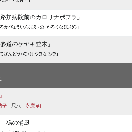
・の・き・なみき」
聖路加病院前のカロリナポプラ」
いろかびょういんまえ・の・かろりなぽぷら」
表参道のケヤキ並木」
もてさんどう・の・けやきなみき」
に
山
祐子
尺八
永廣孝山
：
章「鳰の浦風」