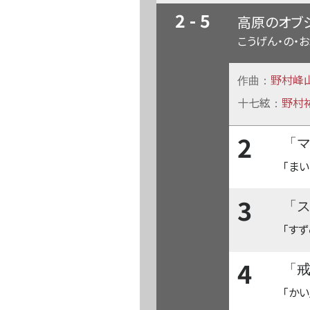
2 - 5
高原のオブ
こうげん・の・
野村峰
作曲：
十七絃
野村
：
2
「
「まい
3
「
「すず
4
「
「かい