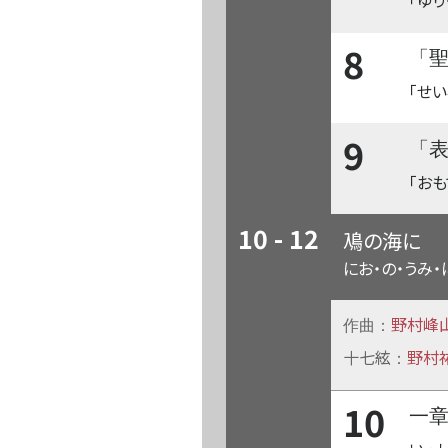
「ゆり
8
「
「せ
9
「
「お
10 - 12
鳰の海に
にお・の・うみ・
野村峰
作曲：
十七絃
野村
：
10
一