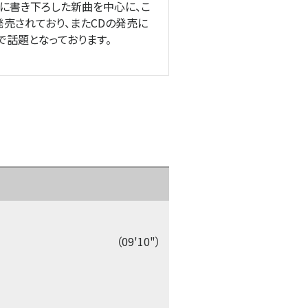
たに書き下ろした新曲を中心に、こ
売されており、またCDの発売に
で話題となっております。
（09'10"）