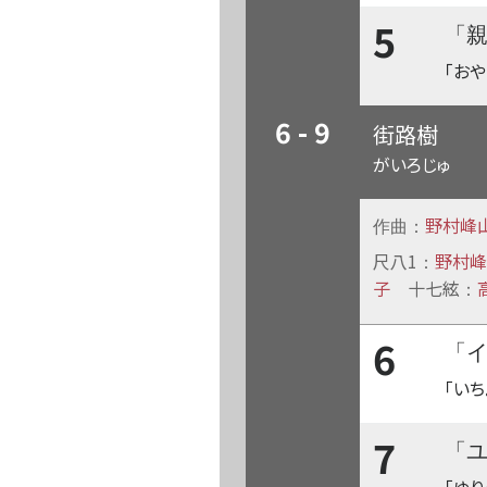
5
「
「お
6 - 9
街路樹
がいろじゅ
野村峰
作曲：
尺八1
野村峰
：
子
十七絃
：
6
「
「いち
7
「