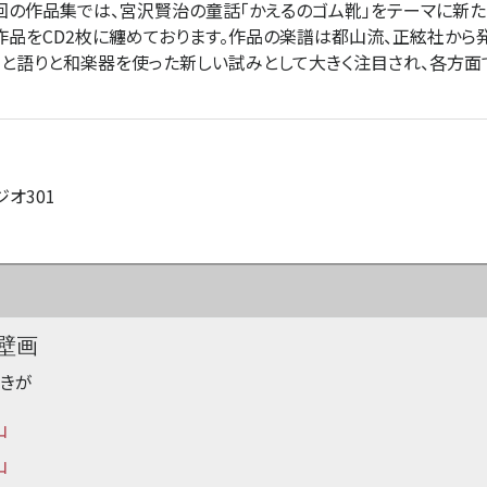
回の作品集では、宮沢賢治の童話「かえるのゴム靴」をテーマに新
品をCD2枚に纏めております。作品の楽譜は都山流、正絃社から発
と語りと和楽器を使った新しい試みとして大きく注目され、各方面
ジオ301
壁画
へきが
山
山