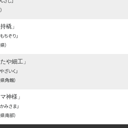
んさし」
）
大持橇」
もちぞり」
県）
いたや細工」
やざいく」
田県角館）
カマ神様」
まかみさま」
手県南部）