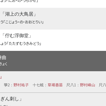
ょう「にお・の・うらかぜ」
章「湖上の大鳥居」
う「こじょう・の・おおとりい」
章「佇む浮御堂」
しょう「たたずむうきみどう」
詩曲
きょく
山
箏2
野村祐子
十七絃
草場香苗
尺八1
野村峰山
尺八
：
：
：
こぎん刺し」