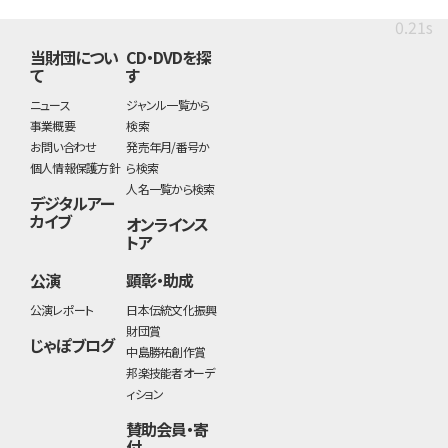
0.21s
当財団につい
CD・DVDを探
て
す
ニュース
ジャンル一覧から
事業概要
検索
お問い合わせ
発売年月/番号か
個人情報保護方針
ら検索
人名一覧から検索
デジタルアー
カイブ
オンラインス
トア
公演
顕彰・助成
公演レポート
日本伝統文化振興
財団賞
じゃぽブログ
中島勝祐創作賞
邦楽技能者オーデ
ィション
賛助会員・寄
付