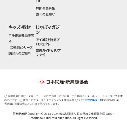
賛助会員募集
寄付のお願い
キッズ・教材
じゃぽマガジ
ン
平多正於舞踊研究
アイヌ語を贈るプ
所
ロジェクト
「音楽劇」シリーズ
音声ガイド（バリア
講習会のご案内
フリー）
◯ 当財団発行物は、全国レコード店にてお取り寄せ可能、また各種インターネット・ショップにてお求
『アイヌ神話集成』
め頂けます。◯ 販売：ビクターエンタテインメント株式会社 ◯
は限定商品のため、
当財団の直接販売のみご注文を承っております。
禁無断転載 Copyright © 2013-2024 公益財団法人 日本伝統文化振興財団 Japan
Traditional Cultures Foundation. All Rights Reserved.