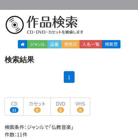
ジャンル
品番
発売日
人名
一覧
検索窓
検索結果
(current)
1
CD
カセット
DVD
VHS
11
0
0
0
検索条件：ジャンルで「仏教音楽」
件数：11件