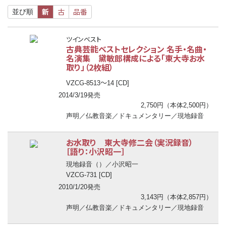
新
古
品番
並び順
ツインベスト
古典芸能ベストセレクション 名手・名曲・
名演集 黛敏郎構成による「東大寺お水
取り」（2枚組）
〜
VZCG-8513
14 [CD]
2014/3/19発売
2,750円（本体2,500円）
声明／仏教音楽／ドキュメンタリー／現地録音
お水取り 東大寺修二会（実況録音）
［語り：小沢昭一］
現地録音（
）／小沢昭一
VZCG-731 [CD]
2010/1/20発売
3,143円（本体2,857円）
声明／仏教音楽／ドキュメンタリー／現地録音