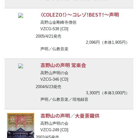
〈COLEZO！〉
〜
コレゾ！BEST！
〜
声明
高野山金剛峰寺僧侶
VZCG-538 [CD]
2005/4/21発売
2,096円（本体1,905円）
声明／仏教音楽
高野山の声明 常楽会
高野山声明の会
VZCG-346 [CD]
2004/6/23発売
3,300円（本体3,000円）
声明／仏教音楽／現地録音
高野山の声明／大曼荼羅供
高野山声明の会
VZCG-249 [CD]
2002/4/5発売