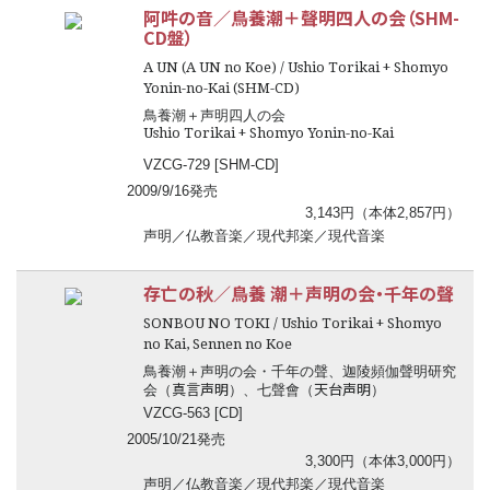
阿吽の音／鳥養潮＋聲明四人の会（SHM-
CD盤）
A UN (A UN no Koe) / Ushio Torikai + Shomyo
Yonin-no-Kai (SHM-CD)
鳥養潮＋声明四人の会
Ushio Torikai + Shomyo Yonin-no-Kai
VZCG-729 [SHM-CD]
2009/9/16発売
3,143円（本体2,857円）
声明／仏教音楽／現代邦楽／現代音楽
存亡の秋／鳥養 潮＋声明の会・千年の聲
SONBOU NO TOKI / Ushio Torikai + Shomyo
no Kai, Sennen no Koe
鳥養潮＋声明の会・千年の聲、迦陵頻伽聲明研究
真言声明
天台声明
会（
）、七聲會（
）
VZCG-563 [CD]
2005/10/21発売
3,300円（本体3,000円）
声明／仏教音楽／現代邦楽／現代音楽