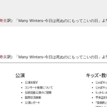
寿夫
訳
よ
）「Many Winters-今日は死ぬのにもってこいの日」
寿夫
訳
よ
）「Many Winters-今日は死ぬのにもってこいの日」
公演
キッズ・教
公演を探す
じゃぽキ
コンサート後援について
じゃぽキ
伝統芸能公演のご提案
ヒットヒッ
国際交流事業
平多正於
公演レポート
「音楽劇」