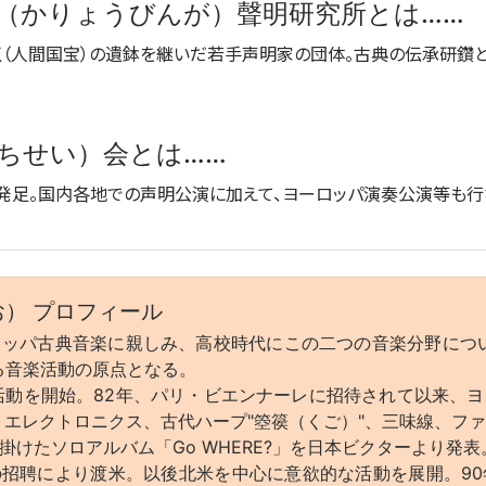
（かりょうびんが）聲明研究所とは……
（人間国宝）の遺鉢を継いだ若手声明家の団体。古典の伝承研鑽
ちせい）会とは……
に発足。国内各地での声明公演に加えて、ヨーロッパ演奏公演等も行
お） プロフィール
ッパ古典音楽に親しみ、高校時代にこの二つの音楽分野につ
る音楽活動の原点となる。
楽活動を開始。82年、パリ・ビエンナーレに招待されて以来、
・エレクトロニクス、古代ハープ"箜篌（くご）"、三味線、フ
けたソロアルバム「Go WHERE?」を日本ビクターより発表
 Council の招聘により渡米。以後北米を中心に意欲的な活動を展