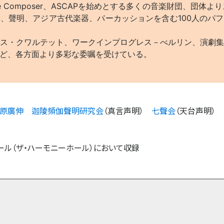
he Composer、ASCAPを始めとする多くの音楽財団、団体
、聲明、アジア古代楽器、パーカッションを含む100人のパ
ス・クワルテット、ワークインプログレス－べルリン、演劇
ど、各方面より多彩な委嘱を受けている。
原廣伸
迦陵頻伽聲明研究会
（
真言声明
）
七聲会
（
天台声明
）
ホール（ザ・ハーモニーホール）において収録