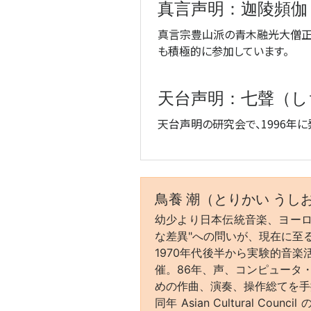
真言声明：迦陵頻伽
真言宗豊山派の青木融光大僧正
も積極的に参加しています。
天台声明：七聲（し
天台声明の研究会で、1996年
鳥養 潮（とりかい うし
幼少より日本伝統音楽、ヨーロ
な差異"への問いが、現在に至
1970年代後半から実験的音
催。86年、声、コンピュータ
めの作曲、演奏、操作総てを手掛
同年 Asian Cultural