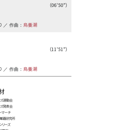
（06'50"）
り
鳥養潮
／ 作曲：
（11'51"）
り
鳥養潮
／ 作曲：
time:0.47 s
・
材
ッズ運動会
ッズ発表会
トマーチ
舞踊研究所
シリーズ