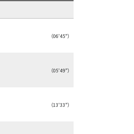
（06'45"）
（05'49"）
（13'33"）