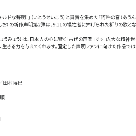
ルドな聲明！」（いとうせいこう）と賞賛を集めた「阿吽の音（あうん
しお）の新作声明第2弾は、9.11の犠牲者に捧げられた祈りの歌とな
ょうみょう）は、日本人の心に響く「古代の声楽」です。広大な精神
、生きる力を与えてくれます。固定した声明ファンに向けた作品では
／田村博巳
弘順
d