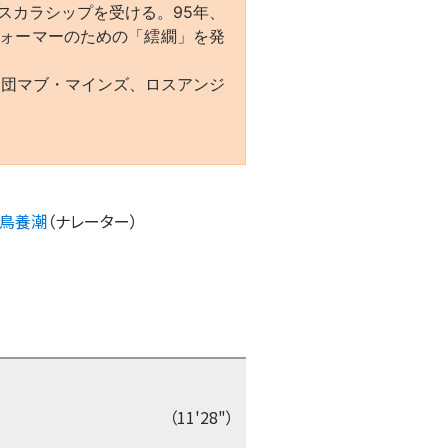
よりスカラシップを受ける。95年、
フォーマーのための「繧繝」を発
集団マブ・マインズ、ロスアンジ
鳥養潮
（
ナレーター
）
（11'28"）