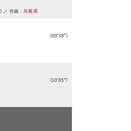
り
鳥養潮
／ 作曲：
（09'38"）
（10'05"）