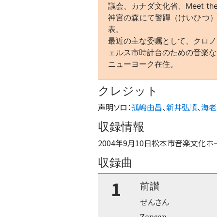
議会、カナダ文化省、Meet t
神宮の森にて警蹕（けいひつ）
表。
最近の主な委嘱として、クロノ
ェルス市時計台のための音楽な
ニューヨーク在住。
クレジット
声明ソロ
：
孤嶋由昌
、
新井弘順
、
海老
収録情報
2004年9月10日松本市音楽文化
収録曲
1
前讃
ぜんさん