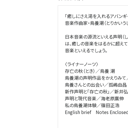
「癒しにさえ渇を入れるアバンギャ
音楽作曲家・鳥養潮（とりかいう
日本音楽の源流といえる声明（し
は、癒しの音楽をはるかに超えて
音楽といえるでしょう。
〈ライナーノーツ〉
存亡の秋（とき）／鳥養 潮
鳥養潮の声明作品をかえりみて
鳥養さんとの出会い／孤嶋由昌
新作声明と「存亡の秋」／新井
声明と現代音楽／海老原廣伸
私の鳥養潮体験／篠田正浩
English brief Notes Enclose