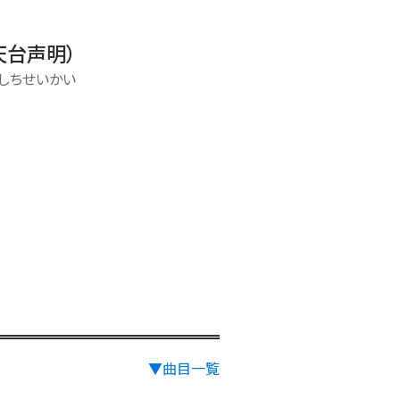
天台声明
）
、しちせいかい
▼曲目一覧