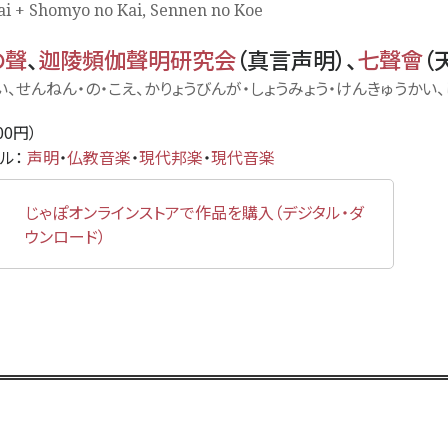
i + Shomyo no Kai, Sennen no Koe
の聲
、
迦陵頻伽聲明研究会
（
真言声明
）、
七聲會
（
かい、せんねん・の・こえ、かりょうびんが・しょうみょう・けんきゅうかい
000円）
ンル：
声明
・
仏教音楽
・
現代邦楽
・
現代音楽
じゃぽオンラインストアで作品を購入（デジタル・ダ
ウンロード）