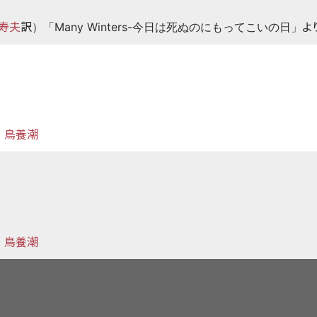
寿夫
訳
よ
）「Many Winters-今日は死ぬのにもってこいの日」
鳥養潮
：
鳥養潮
：