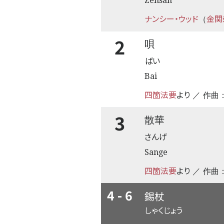
Zensan
ナンシー・ウッド
金関
（
2
唄
ばい
Bai
四箇法要
より
／ 作曲
3
散華
さんげ
Sange
四箇法要
より
／ 作曲
4 - 6
錫杖
しゃくじょう