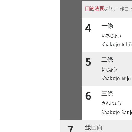
四箇法要
より
／ 作曲
4
一條
いちじょう
Shakujo-Ichij
5
二條
にじょう
Shakujo-Nijō
6
三條
さんじょう
Shakujo-Sanj
7
総回向