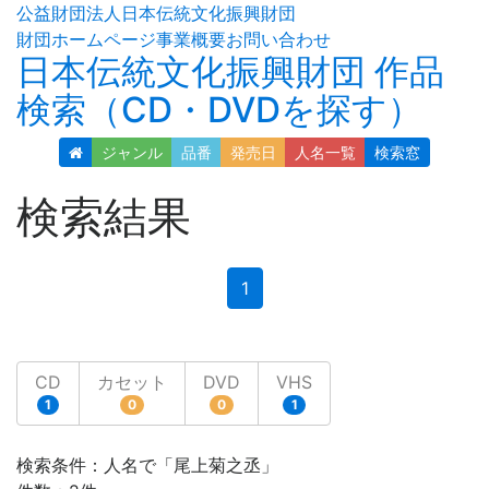
公益財団法人日本伝統文化振興財団
財団ホームページ
事業概要
お問い合わせ
日本伝統文化振興財団 作品
検索（CD・DVDを探す）
ジャンル
品番
発売日
人名
一覧
検索窓
検索結果
(current)
1
CD
カセット
DVD
VHS
1
0
0
1
検索条件：人名で「尾上菊之丞」