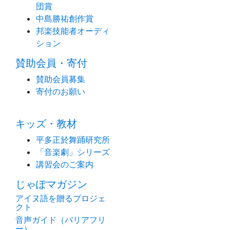
団賞
中島勝祐創作賞
邦楽技能者オーディ
ション
賛助会員・寄付
賛助会員募集
寄付のお願い
キッズ・教材
平多正於舞踊研究所
「音楽劇」シリーズ
講習会のご案内
じゃぽマガジン
アイヌ語を贈るプロジェ
クト
音声ガイド（バリアフリ
ー）