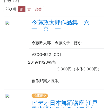
件数：2件
並び順
新
古
品番
今藤政太郎作品集 六
― 京 ―
今藤政太郎、今藤文子 ほか
VZCG-822 [CD]
2019/11/20発売
3,300円（本体3,000円）
創作邦楽／長唄
在庫僅少
ビデオ日本舞踊講座 江戸