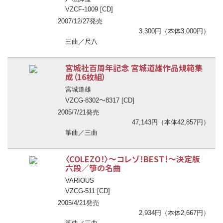
VZCF-1009 [CD]
2007/12/27発売
3,300円（本体3,000円）
三曲／尺八
宮城社百周年記念 宮城道雄作品規範集
成（16枚組）
宮城道雄
〜
VZCG-8302
8317 [CD]
2005/7/21発売
47,143円（本体42,857円）
箏曲／三曲
〈COLEZO！〉
〜
コレゾ！BEST！
〜
決定版
六段／箏の名曲
VARIOUS
VZCG-511 [CD]
2005/4/21発売
2,934円（本体2,667円）