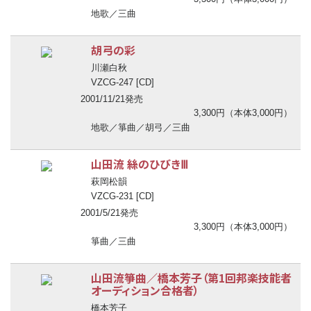
地歌／三曲
胡弓の彩
川瀬白秋
VZCG-247 [CD]
2001/11/21発売
3,300円（本体3,000円）
地歌／箏曲／胡弓／三曲
山田流 絲のひびきⅢ
萩岡松韻
VZCG-231 [CD]
2001/5/21発売
3,300円（本体3,000円）
箏曲／三曲
山田流箏曲／橋本芳子（第1回邦楽技能者
オーディション合格者）
橋本芳子