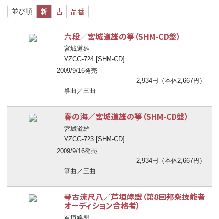
新
古
品番
並び順
六段／宮城道雄の箏（SHM-CD盤）
宮城道雄
VZCG-724 [SHM-CD]
2009/9/16発売
2,934円（本体2,667円）
箏曲／三曲
春の海／宮城道雄の箏（SHM-CD盤）
宮城道雄
VZCG-723 [SHM-CD]
2009/9/16発売
2,934円（本体2,667円）
箏曲／三曲
琴古流尺八／芦垣皞盟（第8回邦楽技能者
オーディション合格者）
芦垣皞盟