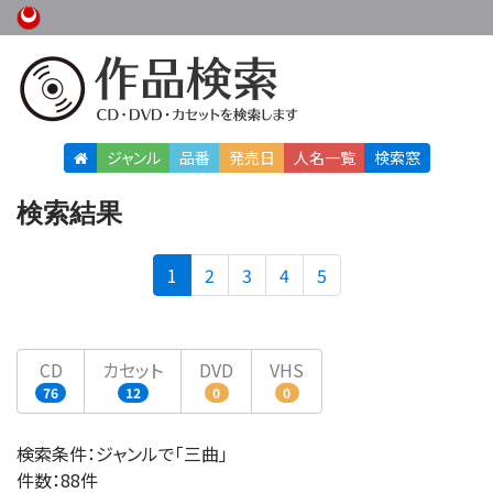
ジャンル
品番
発売日
人名
一覧
検索窓
検索結果
(current)
1
2
3
4
5
CD
カセット
DVD
VHS
76
12
0
0
検索条件：ジャンルで「三曲」
件数：88件