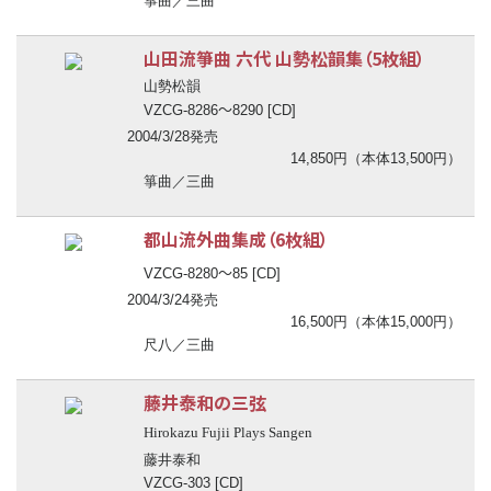
箏曲／三曲
山田流箏曲 六代 山勢松韻集（5枚組）
山勢松韻
〜
VZCG-8286
8290 [CD]
2004/3/28発売
14,850円（本体13,500円）
箏曲／三曲
都山流外曲集成（6枚組）
〜
VZCG-8280
85 [CD]
2004/3/24発売
16,500円（本体15,000円）
尺八／三曲
藤井泰和の三弦
Hirokazu Fujii Plays Sangen
藤井泰和
VZCG-303 [CD]