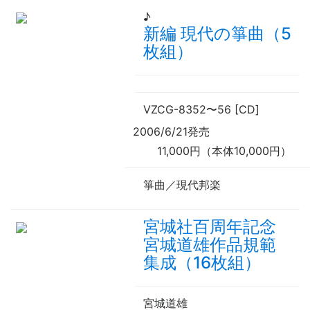
♪
新編 現代の箏曲（5
枚組）
VZCG-8352
〜
56 [CD]
2006/6/21発売
11,000円（本体10,000円）
箏曲／現代邦楽
宮城社百周年記念
宮城道雄作品規範
集成（16枚組）
宮城道雄