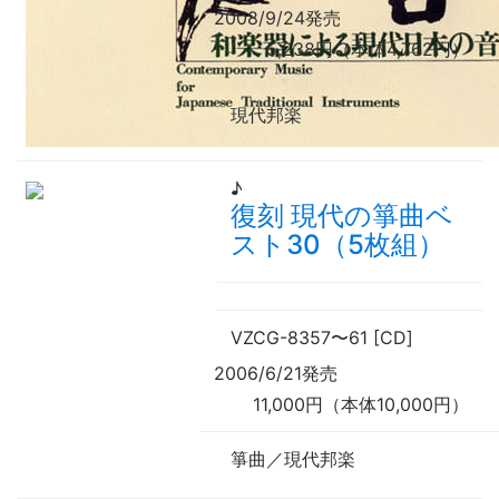
2008/9/24発売
5,238円（本体4,762円）
現代邦楽
♪
復刻 現代の箏曲ベ
スト30（5枚組）
VZCG-8357
〜
61 [CD]
2006/6/21発売
11,000円（本体10,000円）
箏曲／現代邦楽