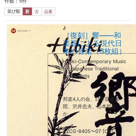
件数：5件
並び順
新
古
品番
♪
［復刻］響——和
楽器による現代日
本の音楽（3枚組）
Hibiki-Contemporary Music
for Japanese Traditional
Instruments
邦楽4人の会、日本音楽集
団、沢井忠夫、山本邦山
ほ
か
VZCG-8405
〜
07 [CD]