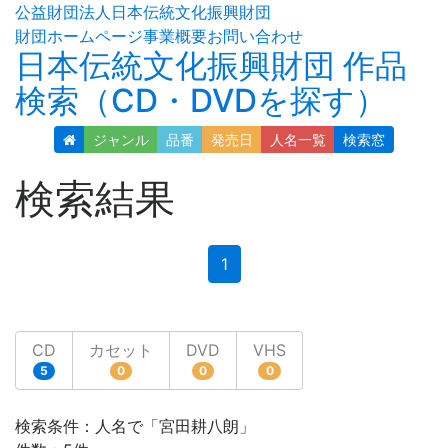
公益財団法人日本伝統文化振興財団
財団ホームページ
事業概要
お問い合わせ
日本伝統文化振興財団 作品
検索（CD・DVDを探す）
ジャンル
品番
発売日
人名
一覧
検索窓
検索結果
(current)
1
CD
カセット
DVD
VHS
5
0
0
0
検索条件：人名で「宮田耕八朗」