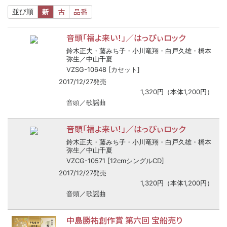
新
古
品番
並び順
音頭「福よ来い！」／はっぴぃロック
鈴木正夫・藤みち子・小川竜翔・白戸久雄・橋本
弥生／中山千夏
VZSG-10648 [カセット]
2017/12/27発売
1,320円（本体1,200円）
音頭／歌謡曲
音頭「福よ来い！」／はっぴぃロック
鈴木正夫・藤みち子・小川竜翔・白戸久雄・橋本
弥生／中山千夏
VZCG-10571 [12cmシングルCD]
2017/12/27発売
1,320円（本体1,200円）
音頭／歌謡曲
中島勝祐創作賞 第六回 宝船売り