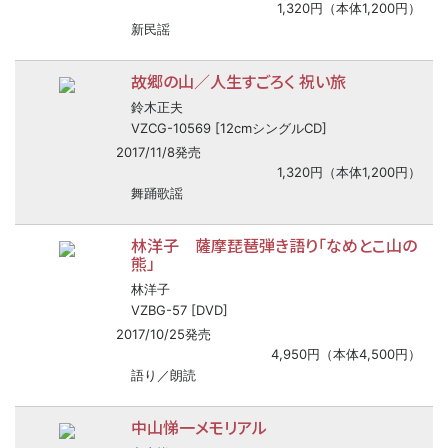
1,320円（本体1,200円）
新民謡
故郷の山／人生すごろく 祝い旅
鈴木正夫
VZCG-10569 [12cmシングルCD]
2017/11/8発売
1,320円（本体1,200円）
舞踊歌謡
林洋子 薩摩琵琶弾き語り「なめとこ山の
熊」
林洋子
VZBG-57 [DVD]
2017/10/25発売
4,950円（本体4,500円）
語り／朗読
中山悌一メモリアル