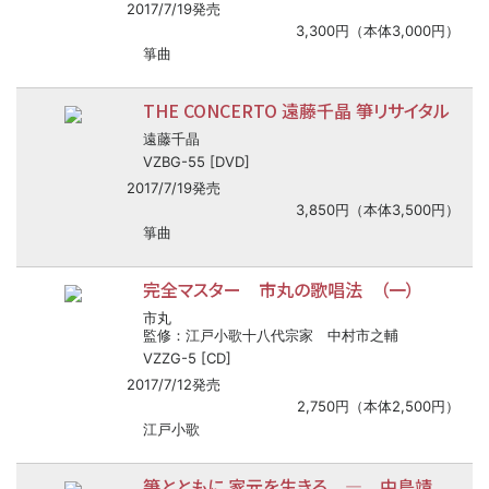
2017/7/19発売
3,300円（本体3,000円）
箏曲
THE CONCERTO 遠藤千晶 箏リサイタル
遠藤千晶
VZBG-55 [DVD]
2017/7/19発売
3,850円（本体3,500円）
箏曲
完全マスター 市丸の歌唱法 （一）
市丸
監修：江戸小歌十八代宗家 中村市之輔
VZZG-5 [CD]
2017/7/12発売
2,750円（本体2,500円）
江戸小歌
箏とともに 家元を生きる ― 中島靖