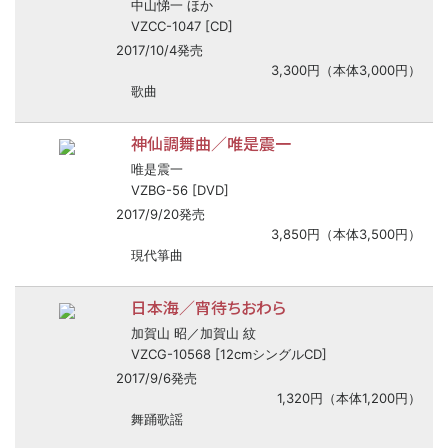
中山悌一 ほか
VZCC-1047 [CD]
2017/10/4発売
3,300円（本体3,000円）
歌曲
神仙調舞曲／唯是震一
唯是震一
VZBG-56 [DVD]
2017/9/20発売
3,850円（本体3,500円）
現代箏曲
日本海／宵待ちおわら
加賀山 昭／加賀山 紋
VZCG-10568 [12cmシングルCD]
2017/9/6発売
1,320円（本体1,200円）
舞踊歌謡