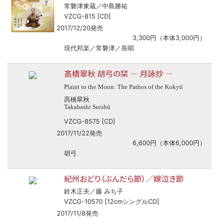
常磐津東蔵／中島勝祐
VZCG-815 [CD]
2017/12/20発売
3,300円（本体3,000円）
現代邦楽／常磐津／長唄
髙橋翠秋 胡弓の栞 ― 月詠抄 ―
Plaint to the Moon: The Pathos of the Kokyū
髙橋翠秋
Takahashi Suishū
VZCG-8575 [CD]
2017/11/22発売
6,600円（本体6,000円）
胡弓
紀州おどり（ぶんだら節）／嫁泣き節
鈴木正夫／藤 みち子
VZCG-10570 [12cmシングルCD]
2017/11/8発売