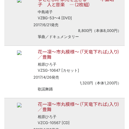
子 人と音楽 ―（2枚組）
中島靖子
〜
VZBG-53
4 [DVD]
2017/6/21発売
8,800円（本体8,000円）
箏曲／ドキュメンタリー
花一凜～市丸模様～（「天竜下れば」入り）
／豊舞
相原ひろ子
VZSG-10647 [カセット]
2017/4/26発売
1,320円（本体1,200円）
歌謡舞踊
花一凜～市丸模様～（「天竜下れば」入り）
／豊舞
相原ひろ子
VZCG-10567 [CD]