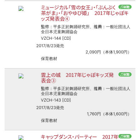
ミュージカル「雪の女王」・「ぶんぶく
♫試聴
茶がま」・「おやゆび姫」 2017年じゃぽキ
ッズ発表会④
監修
推薦
：平多正於舞踊研究所、
：一般社団法人
全日本児童舞踊協会
VZCH-144 [CD]
2017/8/23発売
2,090円（本体1,900円）
保育教材
雲上の城 2017年じゃぽキッズ発
♫試聴
表会③
監修
推薦
：平多正於舞踊研究所、
：一般社団法人
全日本児童舞踊協会
VZCH-143 [CD]
2017/8/23発売
1,760円（本体1,600円）
保育教材
キャップダンス・パーティー 2017年
♫試聴