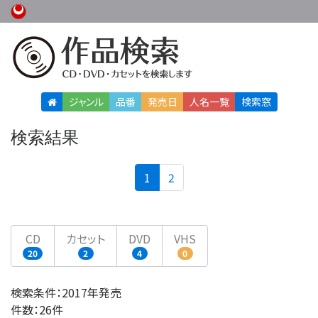
ジャンル
品番
発売日
人名
一覧
検索窓
検索結果
(current)
1
2
CD
カセット
DVD
VHS
20
2
4
0
検索条件：2017年発売
件数：26件