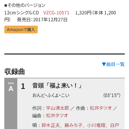
その他のバージョン
■
12cmシングルCD
VZCG-10571
1,320円（本体 1,200
円） 発売日：2017年12月27日
Amazonで購入
▼曲目一覧
収録曲
1
Side
音頭「福よ来い！」
A
おんど・ふくよ・こい
（03'15"）
宇山清太郎
松井タツオ
作詞：
／ 作曲：
／
松井タツオ
編曲：
唄
鈴木正夫
藤みち子
小川竜翔
白戸
：
、
、
、