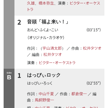
久雄
橋本弥生
演奏
ビクター・オーケス
、
、
：
トラ
2
音頭「福よ来い！」
おんど・ふくよ・こい
（03'15"）
（オリジナル・カラオケ）
宇山清太郎
松井タツオ
作詞：（
） ／ 作曲：
松井タツオ
／ 編曲：
演奏
ビクター・オーケストラ
：
1
Side
はっぴぃロック
B
はっぴぃ・ろっく
（02'55"）
中山千夏
都倉俊一
作詞：
／ 作曲：
／ 編
馬飼野俊一
曲：
唄
中山千夏
演奏
ビクター・オーケスト