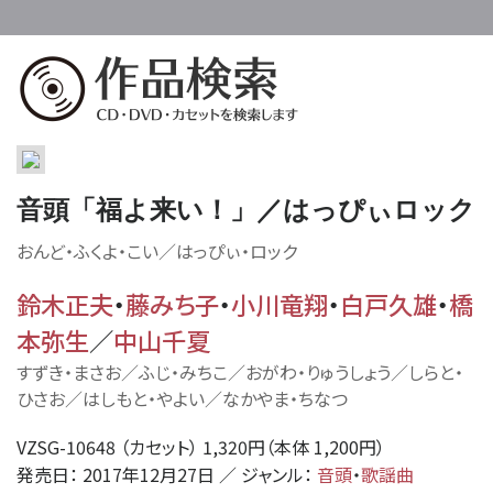
音頭「福よ来い！」／はっぴぃロック
おんど・ふくよ・こい／はっぴぃ・ロック
鈴木正夫
・
藤みち子
・
小川竜翔
・
白戸久雄
・
橋
本弥生
／
中山千夏
すずき・まさお／ふじ・みちこ／おがわ・りゅうしょう／しらと・
ひさお／はしもと・やよい／なかやま・ちなつ
VZSG-10648 （カセット） 1,320円（本体 1,200円）
発売日： 2017年12月27日 ／ ジャンル：
音頭
・
歌謡曲