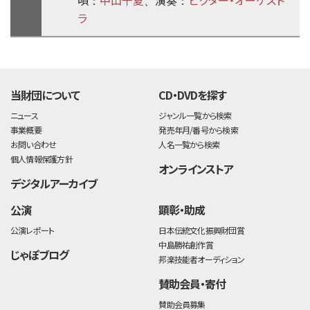
：
、
：
ラ
time:0.4 s
・
当財団について
CD・DVDを探す
ニュース
ジャンル一覧から検索
事業概要
発売年月/番号から検索
お問い合わせ
人名一覧から検索
個人情報保護方針
オンラインストア
デジタルアーカイブ
公演
顕彰・助成
公演レポート
日本伝統文化振興財団賞
中島勝祐創作賞
じゃぽブログ
邦楽技能者オーディション
賛助会員・寄付
賛助会員募集