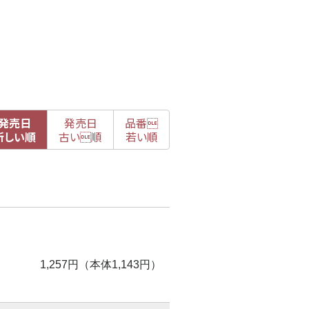
発売日
発売日
品番

新
しい順
古
い順
若い順
1,257円（本体1,143円）