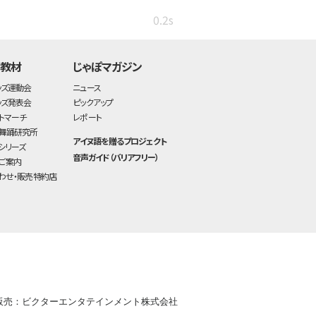
0.2s
・教材
じゃぽマガジン
ッズ運動会
ニュース
ッズ発表会
ピックアップ
トマーチ
レポート
舞踊研究所
アイヌ語を贈るプロジェクト
シリーズ
音声ガイド（バリアフリー）
ご案内
わせ・販売特約店
販売：ビクターエンタテインメント株式会社