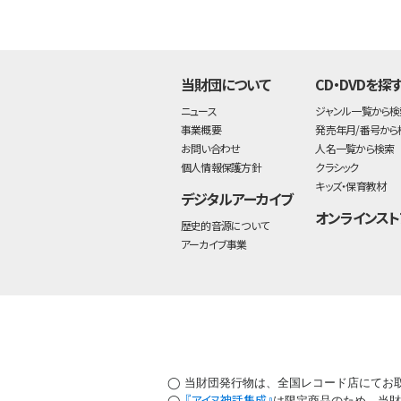
当財団について
CD・DVDを探
ニュース
ジャンル一覧から検
事業概要
発売年月/番号から
お問い合わせ
人名一覧から検索
個人情報保護方針
クラシック
キッズ・保育教材
デジタルアーカイブ
オンラインスト
歴史的音源について
アーカイブ事業
◯ 当財団発行物は、全国レコード店にてお
『アイヌ神話集成』
◯
は限定商品のため、当財