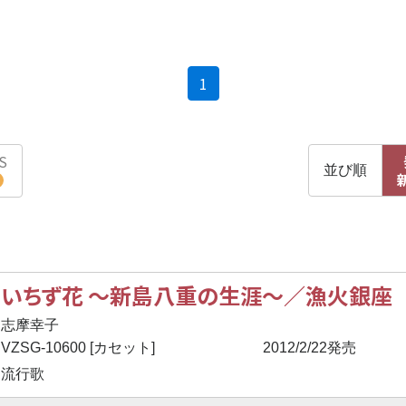
(current)
1
S
並び順
いちず花 ～新島八重の生涯～／漁火銀座
志摩幸子
VZSG-10600 [カセット]
2012/2/22発売
流行歌