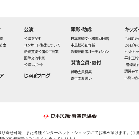
す
公演
顕彰・助成
キッズ
索
公演を探す
日本伝統文化振興財団賞
じゃぽキ
検索
コンサート後援について
中島勝祐創作賞
じゃぽキ
伝統芸能公演のご提案
邦楽技能者オーディション
ヒットヒッ
国際交流事業
平多正於
賛助会員・寄付
公演レポート
「音楽劇」
講習会の
賛助会員募集
ア
じゃぽブログ
お問い合
寄付のお願い
取り寄せ可能、また各種インターネット・ショップにてお求め頂けます。◯ 
団の直接販売のみご注文を承っております。