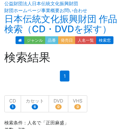
公益財団法人日本伝統文化振興財団
財団ホームページ
事業概要
お問い合わせ
日本伝統文化振興財団 作品
検索（CD・DVDを探す）
ジャンル
品番
発売日
人名
一覧
検索窓
検索結果
(current)
1
CD
カセット
DVD
VHS
1
6
0
0
検索条件：人名で「正田麻盛」