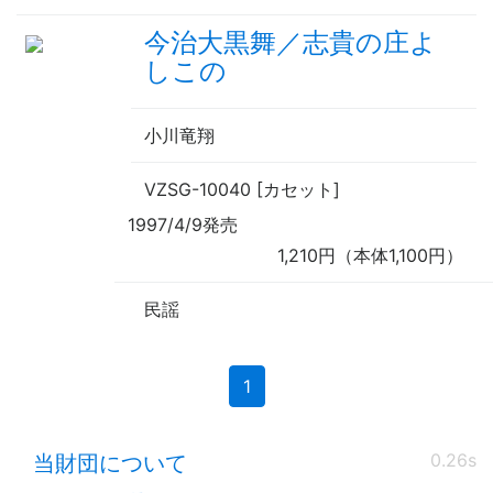
今治大黒舞／志貴の庄よ
しこの
小川竜翔
VZSG-10040 [カセット]
1997/4/9発売
1,210円（本体1,100円）
民謡
(current)
1
0.26s
当財団について