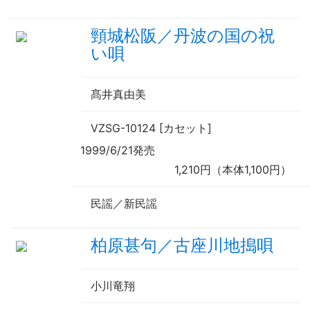
頸城松阪／丹波の国の祝
い唄
髙井真由美
VZSG-10124 [カセット]
1999/6/21発売
1,210円（本体1,100円）
民謡／新民謡
柏原甚句／古座川地搗唄
小川竜翔