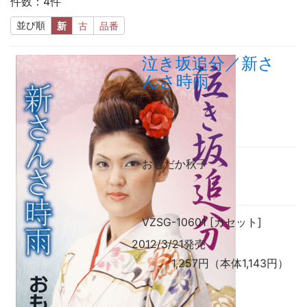
件数：4件
並び順
新
古
品番
泣き坂追分／新さ
んさ時雨
おもだか秋子
VZSG-10601 [カセット]
2012/3/21発売
1,257円（本体1,143円）