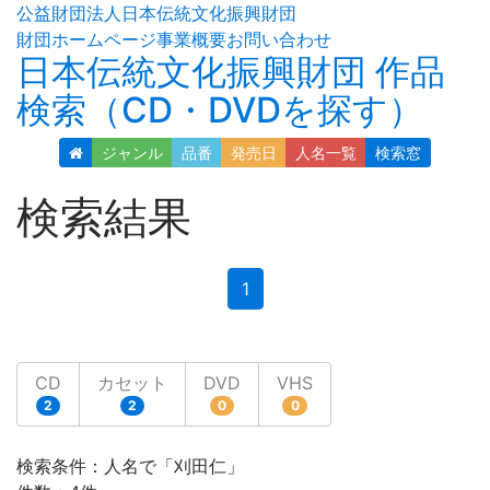
公益財団法人日本伝統文化振興財団
財団ホームページ
事業概要
お問い合わせ
日本伝統文化振興財団 作品
検索（CD・DVDを探す）
ジャンル
品番
発売日
人名
一覧
検索窓
検索結果
(current)
1
CD
カセット
DVD
VHS
2
2
0
0
検索条件：人名で「刈田仁」