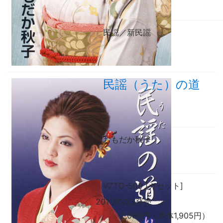
民謡／新民謡
民謡（うた）の道
おもだか秋子
VZTG-509 [カセット]
2011/11/23発売
2,096円（本体1,905円）