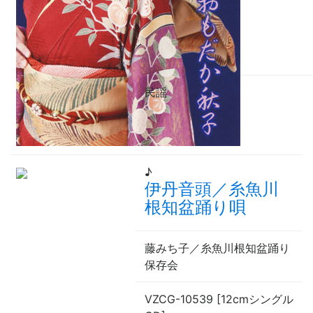
民謡
♪
伊丹音頭／糸魚川
根知盆踊り唄
藤みち子／糸魚川根知盆踊り
保存会
VZCG-10539 [12cmシングル