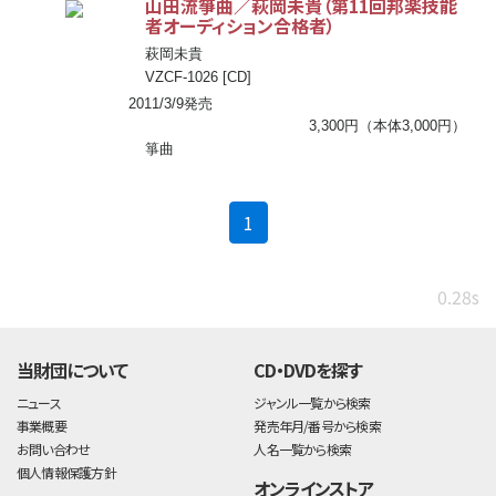
山田流箏曲／萩岡未貴（第11回邦楽技能
者オーディション合格者）
萩岡未貴
VZCF-1026 [CD]
2011/3/9発売
3,300円（本体3,000円）
箏曲
(current)
1
0.28s
当財団について
CD・DVDを探す
ニュース
ジャンル一覧から検索
事業概要
発売年月/番号から検索
お問い合わせ
人名一覧から検索
個人情報保護方針
オンラインストア