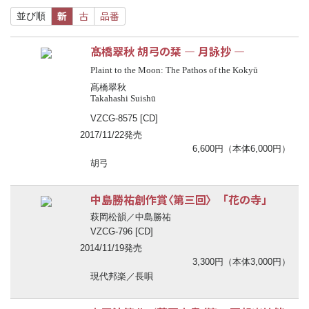
新
古
品番
並び順
髙橋翠秋 胡弓の栞 ― 月詠抄 ―
Plaint to the Moon: The Pathos of the Kokyū
髙橋翠秋
Takahashi Suishū
VZCG-8575 [CD]
2017/11/22発売
6,600円（本体6,000円）
胡弓
中島勝祐創作賞〈第三回〉 「花の寺」
萩岡松韻／中島勝祐
VZCG-796 [CD]
2014/11/19発売
3,300円（本体3,000円）
現代邦楽／長唄