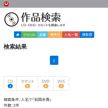
ジャンル
品番
発売日
人名
一覧
検索窓
検索結果
(current)
1
CD
カセット
DVD
VHS
3
0
0
0
検索条件：人名で「萩岡未貴」
件数：3件