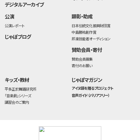
デジタルアーカイブ
公演
顕彰・助成
公演レポート
日本伝統文化振興財団賞
中島勝祐創作賞
じゃぽブログ
邦楽技能者オーディション
賛助会員・寄付
賛助会員募集
寄付のお願い
キッズ・教材
じゃぽマガジン
アイヌ語を贈るプロジェクト
平多正於舞踊研究所
音声ガイド（バリアフリー）
「音楽劇」シリーズ
講習会のご案内