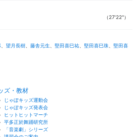
（27'22"）
郎
、
望月長樹
、
藤舎元生
、
堅田喜巳祐
、
堅田喜巳珠
、
堅田喜
time:0.55 s
・
ッズ・教材
じゃぽキッズ運動会
じゃぽキッズ発表会
ヒットヒットマーチ
平多正於舞踊研究所
「音楽劇」シリーズ
講習会のご案内