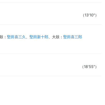
（13'10"）
鼓
：
堅田喜三久
、
堅田新十郎
、
大鼓
：
堅田喜三郎
（18'55"）