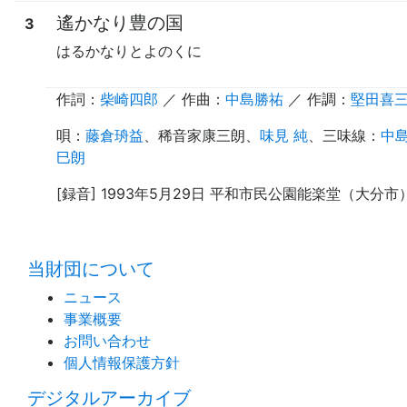
遙かなり豊の国
3
はるかなりとよのくに
作詞：
柴崎四郎
／ 作曲：
中島勝祐
／
作調
：
堅田喜
唄
：
藤倉珘益
、稀音家康三朗、
味見 純
、
三味線
：
中
巳朗
[録音] 1993年5月29日 平和市民公園能楽堂（大分市
当財団について
ニュース
事業概要
お問い合わせ
個人情報保護方針
デジタルアーカイブ