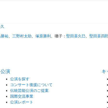
三久
島勝祐
、
三野村太助
、
塚原勝利
、
囃子
：
堅田喜久巳
、
堅田喜四
）
公演
キ
公演を探す
コンサート後援について
伝統芸能公演のご提案
国際交流事業
公演レポート