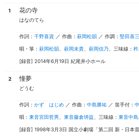
花の寺
1
はなのてら
作詞：
千野喜資
／ 作曲：
萩岡松韻
／
作調
：
堅田喜
唄
・
箏
：
萩岡松韻
、
萩岡未貴
、
萩岡信乃
、
三味線
：
杵
[録音] 2014年6月19日 紀尾井小ホール
憧夢
2
どうむ
作詞：
かず はじめ
／ 作曲：
中島勝祐
／
笛手付
：
唄
：
東音宮田哲男
、
東音藤倉珘益
、
三味線
：
東音中島
[録音] 1998年3月3日 国立小劇場「第二回 新・日本