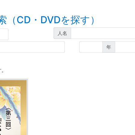
索（CD・DVDを探す）
人名
年
す。