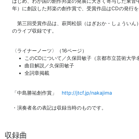
はじめ、わが国の創作邦楽の発展に大きく寄与した東音中島
年）に創設した邦楽の創作賞で、受賞作品はCDの発行
第三回受賞作品は、萩岡松韻（はぎおか・しょういん）作
のライブ収録です。
〈ライナーノーツ〉（16ページ）
このCDについて／久保田敏子（京都市立芸術大学
曲目解説／久保田敏子
全詞章掲載
「中島勝祐創作賞」
http://jtcf.jp/nakajima
・演奏者名の表記は収録当時のものです。
収録曲