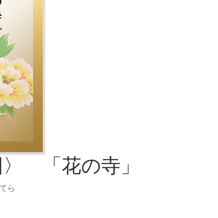
回〉 「花の寺」
てら