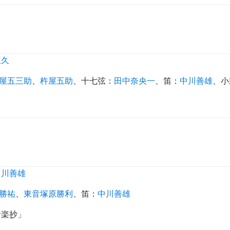
三久
屋五三助
、
杵屋五助
、
十七弦
：
田中奈央一
、
笛
：
中川善雄
、
小
中川善雄
勝祐
、
東音塚原勝利
、
笛
：
中川善雄
音楽抄」