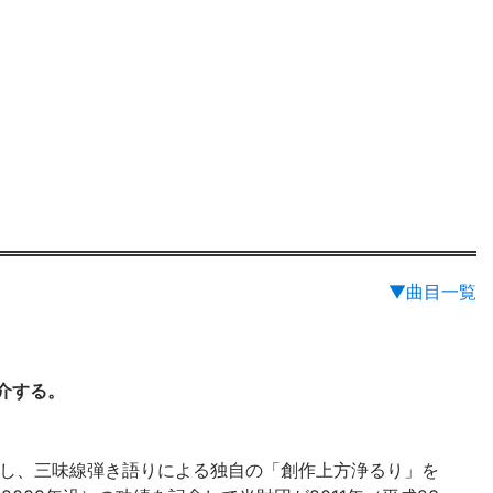
▼曲目一覧
介する。
曲し、三味線弾き語りによる独自の「創作上方浄るり」を