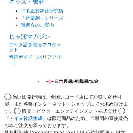
キッズ・教材
平多正於舞踊研究所
「音楽劇」シリーズ
講習会のご案内
じゃぽマガジン
アイヌ語を贈るプロジェ
クト
音声ガイド（バリアフリ
ー）
◯ 当財団発行物は、全国レコード店にてお取り寄せ可
能、また各種インターネット・ショップにてお求め頂けま
す。◯ 販売：ビクターエンタテインメント株式会社 ◯
『アイヌ神話集成』
は限定商品のため、当財団の直接販売
のみご注文を承っております。
禁無断転載 Copyright © 2013-2024 公益財団法人 日本