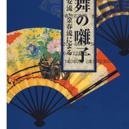
金春惣右衛門 他
VZCG-8453
〜
56 [CD]
2010/9/22発売
14,080円（本体12,800円）
能楽囃子／能