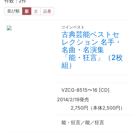
件数：2件
並び順
新
古
品番
ツインベスト
古典芸能ベストセ
レクション 名手・
名曲・名演集
「能・狂言」（2枚
組）
VZCG-8515
〜
16 [CD]
2014/2/19発売
2,750円（本体2,500円）
能・狂言／能／狂言