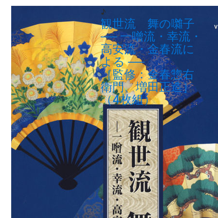
♪
観世流 舞の囃子
──
一噌流・幸流・
高安流・金春流に
よる
──
［監修：金春惣右
衛門、増田正造］
（4枚組）