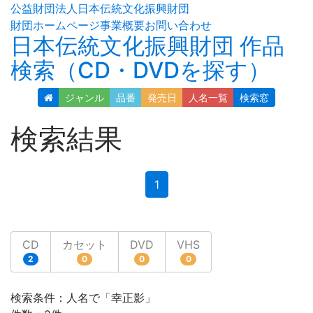
公益財団法人日本伝統文化振興財団
財団ホームページ
事業概要
お問い合わせ
日本伝統文化振興財団 作品
検索（CD・DVDを探す）
ジャンル
品番
発売日
人名
一覧
検索窓
検索結果
(current)
1
CD
カセット
DVD
VHS
2
0
0
0
検索条件：人名で「幸正影」