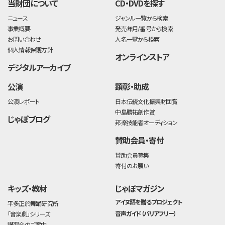
当財団について
CD・DVDを探す
ニュース
ジャンル一覧から検索
事業概要
発売年月/番号から検索
お問い合わせ
人名一覧から検索
個人情報保護方針
オンラインストア
デジタルアーカイブ
公演
顕彰・助成
公演レポート
日本伝統文化振興財団賞
中島勝祐創作賞
じゃぽブログ
邦楽技能者オーディション
賛助会員・寄付
賛助会員募集
寄付のお願い
キッズ・教材
じゃぽマガジン
アイヌ語を贈るプロジェクト
平多正於舞踊研究所
音声ガイド（バリアフリー）
「音楽劇」シリーズ
講習会のご案内