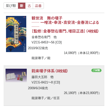
新
古
品番
並び順
観世流 舞の囃子
──
一噌流・幸流・高安流・金春流による
──
［監修：金春惣右衛門、増田正造］（4枚組）
金春惣右衛門 他
〜
VZCG-8453
56 [CD]
2010/9/22発売
14,080円（本体12,800円）
能楽囃子／能
能楽囃子体系（8枚組）
♫試聴
他
藤田大五郎
〜
VZCG-8421
8 [CD]
2009/6/24発売
26,180円（本体23,800円）
能楽囃子／能／狂言