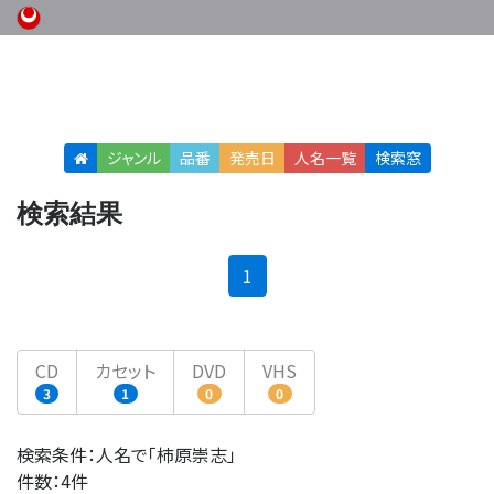
ジャンル
品番
発売日
人名
一覧
検索窓
検索結果
(current)
1
CD
カセット
DVD
VHS
3
1
0
0
検索条件：人名で「柿原崇志」
件数：4件