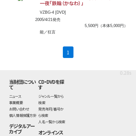
一夜「鉄輪（かなわ）」
VZBG-4 [DVD]
2005/4/21発売
5,500円（本体5,000円）
能／狂言
(current)
1
0.28s
当財団につい
CD・DVDを探
て
す
ニュース
ジャンル一覧から
事業概要
検索
お問い合わせ
発売年月/番号か
個人情報保護方針
ら検索
人名一覧から検索
デジタルアー
カイブ
オンラインス