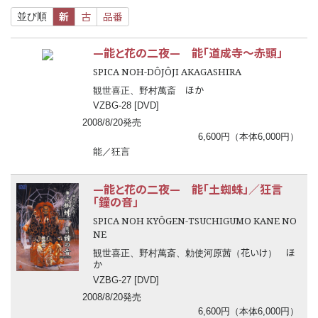
新
古
品番
並び順
—能と花の二夜— 能「道成寺
〜
赤頭」
SPICA NOH-DÔJÔJI AKAGASHIRA
ほか
観世喜正、野村萬斎
VZBG-28 [DVD]
2008/8/20発売
6,600円（本体6,000円）
能／狂言
—能と花の二夜— 能「土蜘蛛」／狂言
「鐘の音」
SPICA NOH KYÔGEN-TSUCHIGUMO KANE NO
NE
花いけ
ほ
観世喜正、野村萬斎、勅使河原茜（
）
か
VZBG-27 [DVD]
2008/8/20発売
6,600円（本体6,000円）