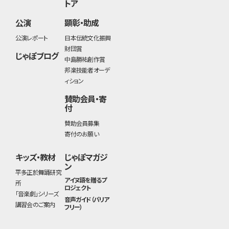
トア
公演
顕彰・助成
公演レポート
日本伝統文化振興
財団賞
じゃぽブログ
中島勝祐創作賞
邦楽技能者オーデ
ィション
賛助会員・寄
付
賛助会員募集
寄付のお願い
キッズ・教材
じゃぽマガジ
ン
平多正於舞踊研究
アイヌ語を贈るプ
所
ロジェクト
「音楽劇」シリーズ
音声ガイド（バリア
講習会のご案内
フリー）