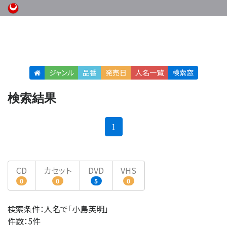
ジャンル
品番
発売日
人名
一覧
検索窓
検索結果
(current)
1
CD
カセット
DVD
VHS
0
0
5
0
検索条件：人名で「小島英明」
件数：5件