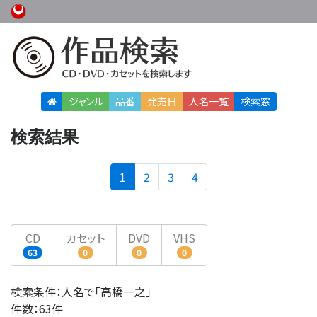
ジャンル
品番
発売日
人名
一覧
検索窓
検索結果
(current)
1
2
3
4
CD
カセット
DVD
VHS
63
0
0
0
検索条件：人名で「高橋一之」
件数：63件