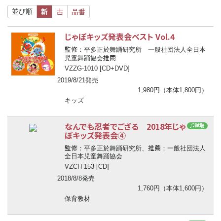
新
古
品番
並び順
じゃぽキッズ発表会ベスト Vol.4
監修
：平多正於舞踊研究所 一般社団法人全日本
推薦
児童舞踊協会
VZZG-1010 [CD+DVD]
2019/8/21発売
1,980円（本体1,800円）
キッズ
なんでも忍者でござる 2018年じゃ
♫試聴
ぽキッズ発表会④
監修
推薦
：平多正於舞踊研究所、
：一般社団法人
全日本児童舞踊協会
VZCH-153 [CD]
2018/8/8発売
1,760円（本体1,600円）
保育教材