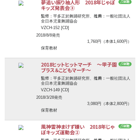
夢追い振り袖人形 2018年じゃぽ
♫試聴
キッズ発表会③
監修
推薦
：平多正於舞踊研究所、
：一般社団法人
全日本児童舞踊協会
VZCH-152 [CD]
2018/8/8発売
1,760円（本体1,600円）
保育教材
2018ヒットヒットマーチ ～甲子園
♫試聴
ブラス＆こどもマーチ～
監修
推薦
：平多正於舞踊研究所、
：一般社団法人
全日本児童舞踊協会
VZCH-149 [CD]
2018/3/28発売
3,080円（本体2,800円）
保育教材
風神雷神まけず嫌い 2018年じゃ
♫試聴
ぽキッズ運動会②