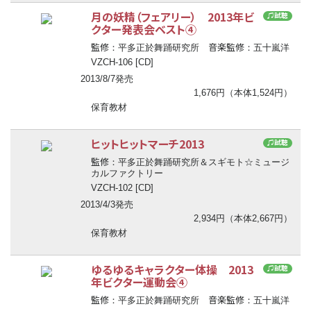
月の妖精（フェアリー） 2013年ビ
♫試聴
クター発表会ベスト④
監修
音楽監修
：平多正於舞踊研究所
：五十嵐洋
VZCH-106 [CD]
2013/8/7発売
1,676円（本体1,524円）
保育教材
ヒットヒットマーチ2013
♫試聴
監修
：平多正於舞踊研究所＆スギモト☆ミュージ
カルファクトリー
VZCH-102 [CD]
2013/4/3発売
2,934円（本体2,667円）
保育教材
ゆるゆるキャラクター体操 2013
♫試聴
年ビクター運動会④
監修
音楽監修
：平多正於舞踊研究所
：五十嵐洋