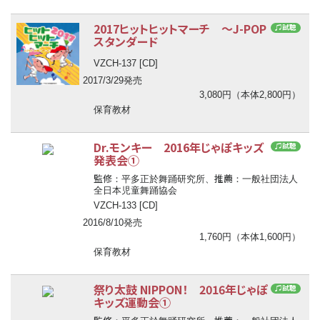
2017ヒットヒットマーチ ～J-POP
♫試聴
スタンダード
VZCH-137 [CD]
2017/3/29発売
3,080円（本体2,800円）
保育教材
Dr.モンキー 2016年じゃぽキッズ
♫試聴
発表会①
監修
推薦
：平多正於舞踊研究所、
：一般社団法人
全日本児童舞踊協会
VZCH-133 [CD]
2016/8/10発売
1,760円（本体1,600円）
保育教材
祭り太鼓 NIPPON！ 2016年じゃぽ
♫試聴
キッズ運動会①