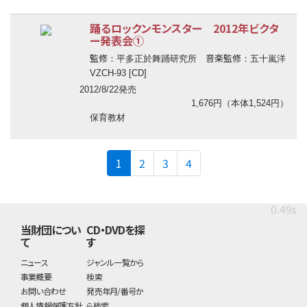
踊るロックンモンスター 2012年ビクタ
ー発表会①
監修
音楽監修
：平多正於舞踊研究所
：五十嵐洋
VZCH-93 [CD]
2012/8/22発売
1,676円（本体1,524円）
保育教材
(current)
1
2
3
4
0.49s
当財団につい
CD・DVDを探
て
す
ニュース
ジャンル一覧から
事業概要
検索
お問い合わせ
発売年月/番号か
個人情報保護方針
ら検索