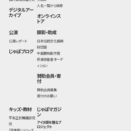
人名一覧から検索
デジタルアー
カイブ
オンラインス
トア
公演
顕彰・助成
公演レポート
日本伝統文化振興
財団賞
じゃぽブログ
中島勝祐創作賞
邦楽技能者オーデ
ィション
賛助会員・寄
付
賛助会員募集
寄付のお願い
キッズ・教材
じゃぽマガジ
ン
平多正於舞踊研究
アイヌ語を贈るプ
所
ロジェクト
「音楽劇」シリーズ