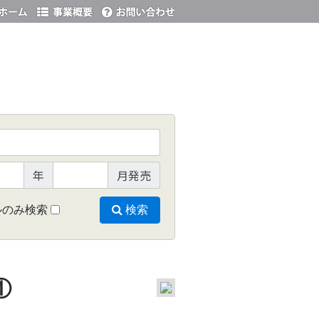
年
月発売
ルのみ検索
検索
①