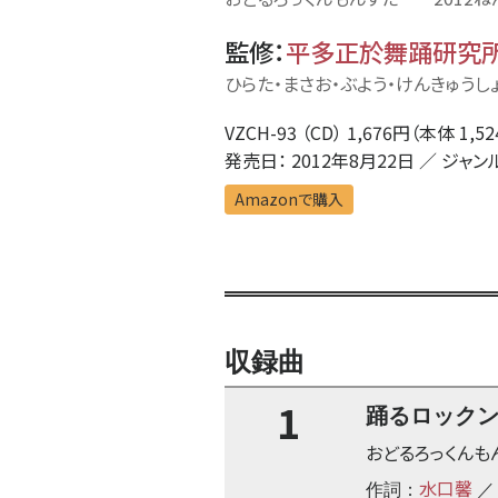
監修
：
平多正於舞踊研究
ひらた・まさお・ぶよう・けんきゅうし
VZCH-93 （CD） 1,676円（本体 1,5
発売日： 2012年8月22日 ／ ジャン
Amazonで購入
収録曲
1
踊るロック
おどるろっくんも
水口馨
作詞：
／