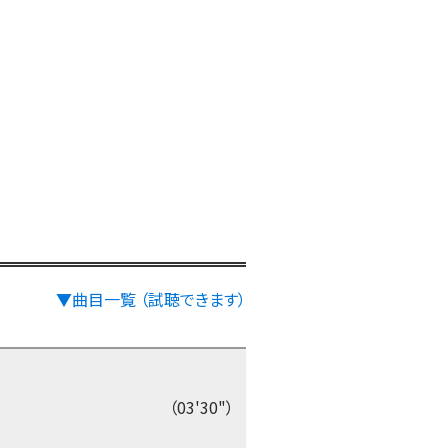
▼曲目一覧 （試聴できます）
（03'30"）