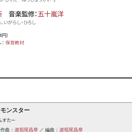
所
音楽監修
：
五十嵐洋
ょ、いがらし・ひろし
24円）
ル：
保育教材
ンモンスター
んすたー
道祖尾昌章
道祖尾昌章
 作曲：
／ 編曲：