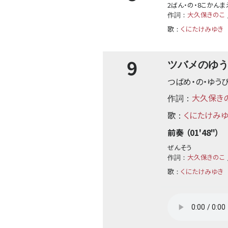
2ばん・の・8こかんま
大久保きのこ
作詞：
歌
くにたけみゆき
：
9
ツバメのゆ
つばめ・の・ゆう
大久保き
作詞：
歌
くにたけみ
：
前奏 （01'48"）
ぜんそう
大久保きのこ
作詞：
歌
くにたけみゆき
：