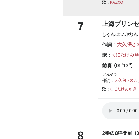
歌
KAZCO
：
7
上海プリン
しゃんはいぷりん
大久保き
作詞：
歌
くにたけみ
：
前奏 （01'13"）
ぜんそう
大久保きのこ
作詞：
歌
くにたけみゆき
：
8
2番の8呼間前 （02