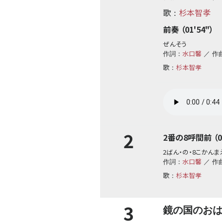
歌
杉本智孝
：
前奏 （01'54"）
ぜんそう
水口馨
作詞：
／ 作
歌
杉本智孝
：
2
2番の8呼間前 （01
2ばん・の・8こかんま
水口馨
作詞：
／ 作
歌
杉本智孝
：
3
鏡の国のお