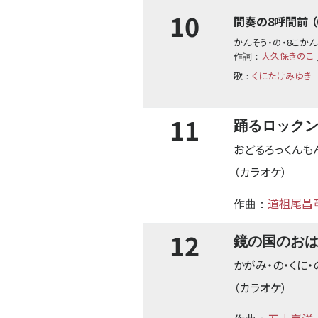
10
間奏の8呼間前 （0
かんそう・の・8こか
大久保きのこ
作詞：
歌
くにたけみゆき
：
11
踊るロック
おどるろっくんも
（カラオケ）
道祖尾昌
作曲：
12
鏡の国のお
かがみ・の・くに・
（カラオケ）