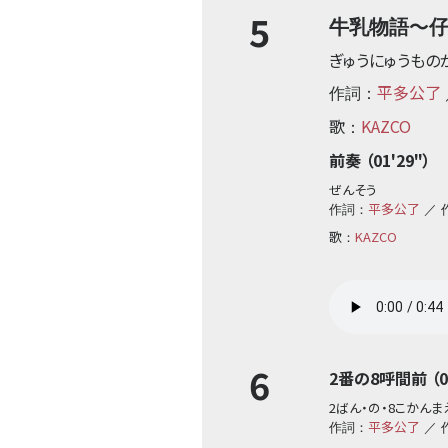
5
〜
牛乳物語
ぎゅうにゅうもの
平多公了
作詞：
歌
KAZCO
：
前奏 （01'29"）
ぜんそう
平多公了
作詞：
／ 
歌
KAZCO
：
6
2番の8呼間前 （01
2ばん・の・8こかんま
平多公了
作詞：
／ 