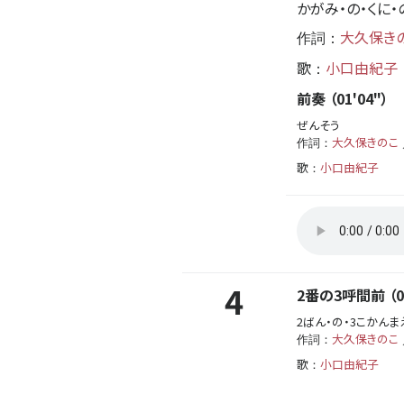
かがみ・の・くに・
大久保き
作詞：
歌
小口由紀子
：
前奏 （01'04"）
ぜんそう
大久保きのこ
作詞：
歌
小口由紀子
：
4
2番の3呼間前 （01
2ばん・の・3こかんま
大久保きのこ
作詞：
歌
小口由紀子
：