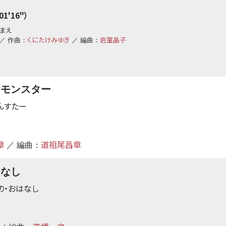
1'16"）
んまえ
くにたけみゆき
岩室晶子
／ 作曲：
／ 編曲：
ンモンスター
んすたー
章
道祖尾昌章
／ 編曲：
はなし
の・おはなし