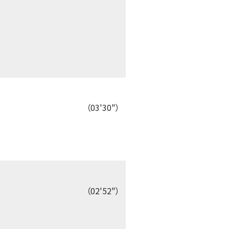
（03'30"）
（02'52"）