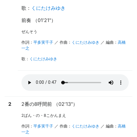
歌
：
くにたけみゆき
前奏 （01'21"）
ぜんそう
作詞：
平多実千子
／ 作曲：
くにたけみゆき
／ 編曲：
高橋
一之
歌
：
くにたけみゆき
2
2番の8呼間前 （02'13"）
2ばん・の・8こかんまえ
作詞：
平多実千子
／ 作曲：
くにたけみゆき
／ 編曲：
高橋
一之