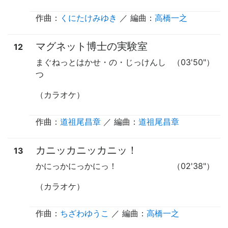
作曲：
くにたけみゆき
／ 編曲：
高橋一之
マグネット博士の実験室
12
まぐねっとはかせ・の・じっけんし
（03'50"）
つ
（カラオケ）
作曲：
道祖尾昌章
／ 編曲：
道祖尾昌章
カニッカニッカニッ！
13
かにっかにっかにっ！
（02'38"）
（カラオケ）
作曲：
ちざわゆうこ
／ 編曲：
高橋一之