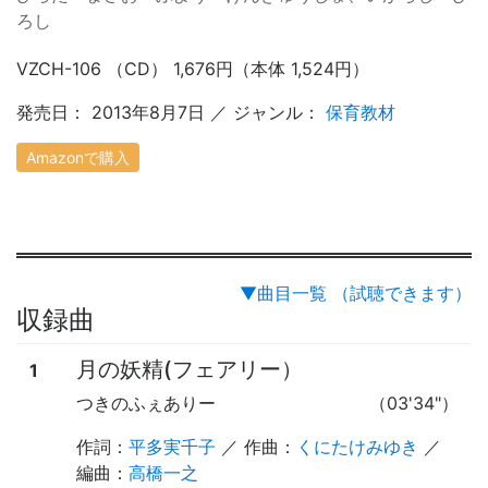
ろし
VZCH-106 （CD） 1,676円（本体 1,524円）
発売日： 2013年8月7日 ／ ジャンル：
保育教材
Amazonで購入
▼曲目一覧 （試聴できます）
収録曲
月の妖精(フェアリー）
1
つきのふぇありー
（03'34"）
作詞：
平多実千子
／ 作曲：
くにたけみゆき
／
編曲：
高橋一之