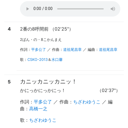
4
2番の8呼間前 （02'25"）
2ばん・の・8こかんまえ
作詞：
平多公了
／ 作曲：
道祖尾昌章
／ 編曲：
道祖尾昌章
歌
：
CSKO-2013
＆
水口馨
カニッカニッカニッ！
5
かにっかにっかにっ！
（02'37"）
作詞：
平多公了
／ 作曲：
ちざわゆうこ
／ 編
曲：
高橋一之
歌
：
ちざわゆうこ