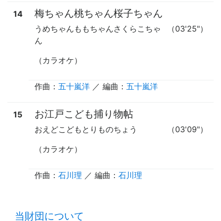
梅ちゃん桃ちゃん桜子ちゃん
14
うめちゃんももちゃんさくらこちゃ
（03'25"）
ん
（カラオケ）
作曲：
五十嵐洋
／ 編曲：
五十嵐洋
お江戸こども捕り物帖
15
おえどこどもとりものちょう
（03'09"）
（カラオケ）
作曲：
石川理
／ 編曲：
石川理
time:0.38 s
・
当財団について