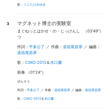
歌
：
くにたけみゆき
マグネット博士の実験室
3
まぐねっとはかせ・の・じっけんし
（03'49"）
つ
作詞：
平多公了
／ 作曲：
道祖尾昌章
／ 編曲：
道祖尾昌章
歌
：
CSKO-2013
＆
水口馨
前奏 （01'24"）
ぜんそう
作詞：
平多公了
／ 作曲：
道祖尾昌章
／ 編曲：
道祖尾昌章
歌
：
CSKO-2013
＆
水口馨