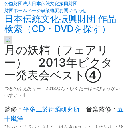
公益財団法人日本伝統文化振興財団
財団ホームページ
事業概要
お問い合わせ
日本伝統文化振興財団 作品
検索（CD・DVDを探す）
月の妖精（フェアリ
ー） 2013年ビクタ
ー発表会ベスト④
つきのふぇありー 2013ねん・びくたーはっぴょうかい
べすと・4
監修
：
平多正於舞踊研究所
音楽監修
：
五
十嵐洋
ひらた・まさお・ぶよう・けんきゅうしょ、いがらし・ひ