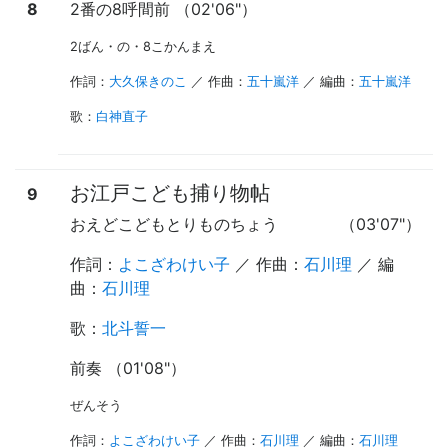
8
2番の8呼間前 （02'06"）
2ばん・の・8こかんまえ
作詞：
大久保きのこ
／ 作曲：
五十嵐洋
／ 編曲：
五十嵐洋
歌
：
白神直子
お江戸こども捕り物帖
9
おえどこどもとりものちょう
（03'07"）
作詞：
よこざわけい子
／ 作曲：
石川理
／ 編
曲：
石川理
歌
：
北斗誓一
前奏 （01'08"）
ぜんそう
作詞：
よこざわけい子
／ 作曲：
石川理
／ 編曲：
石川理