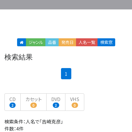
ジャンル
品番
発売日
人名
一覧
検索窓
検索結果
(current)
1
CD
カセット
DVD
VHS
2
0
2
0
検索条件：人名で「吉崎克彦」
件数：4件