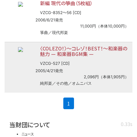
新編 現代の箏曲（5枚組）
〜
VZCG-8352
56 [CD]
2006/6/21発売
11,000円（本体10,000円）
箏曲／現代邦楽
〈COLEZO！〉
〜
コレゾ！BEST！
〜
和楽器の
魅力
—
和楽器BGM集
—
VZCG-527 [CD]
2005/4/21発売
2,096円（本体1,905円）
純邦楽／その他／オムニバス
(current)
1
当財団について
0.33s
ニュース