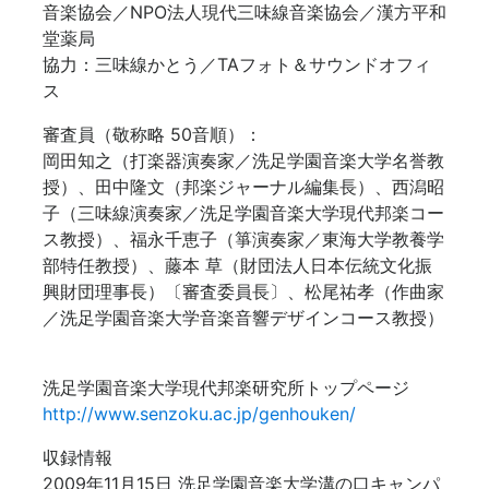
音楽協会／NPO法人現代三味線音楽協会／漢方平和
堂薬局
協力：三味線かとう／TAフォト＆サウンドオフィ
ス
審査員（敬称略 50音順）：
岡田知之（打楽器演奏家／洗足学園音楽大学名誉教
授）、田中隆文（邦楽ジャーナル編集長）、西潟昭
子（三味線演奏家／洗足学園音楽大学現代邦楽コー
ス教授）、福永千恵子（箏演奏家／東海大学教養学
部特任教授）、藤本 草（財団法人日本伝統文化振
興財団理事長）〔審査委員長〕、松尾祐孝（作曲家
／洗足学園音楽大学音楽音響デザインコース教授）
洗足学園音楽大学現代邦楽研究所トップページ
http://www.senzoku.ac.jp/genhouken/
収録情報
2009年11月15日 洗足学園音楽大学溝の口キャンパ