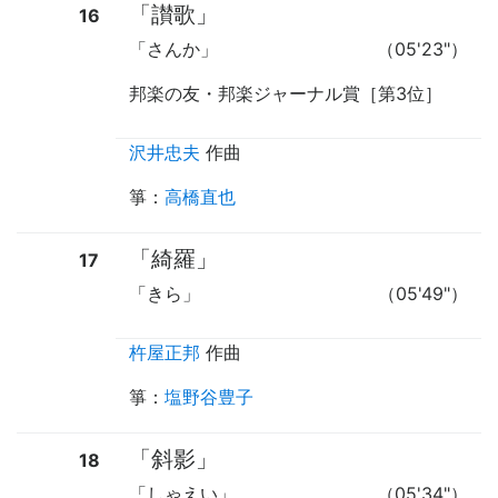
「讃歌」
16
「さんか」
（05'23"）
邦楽の友・邦楽ジャーナル賞［第3位］
沢井忠夫
作曲
箏
：
高橋直也
「綺羅」
17
「きら」
（05'49"）
杵屋正邦
作曲
箏
：
塩野谷豊子
「斜影」
18
「しゃえい」
（05'34"）