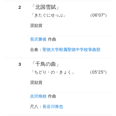
「北国雪賦」
2
「きたぐにせっぷ」
（06'07"）
奨励賞
長沢勝俊
作曲
合奏
：
聖徳大学附属聖徳中学校箏曲部
「千鳥の曲」
3
「ちどり・の・きょく」
（05'25"）
奨励賞
吉沢検校
作曲
尺八
：
長谷川将也