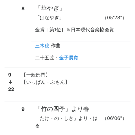
「華やぎ」
8
「はなやぎ」
（05'28"）
金賞［第1位］＆日本現代音楽協会賞
三木稔
作曲
二十五弦
：
金子展寛
9
【一般部門】
↓
【いっぱん・ぶもん】
22
「竹の四季」より春
9
「たけ・の・しき」より・は
（06'06"）
る