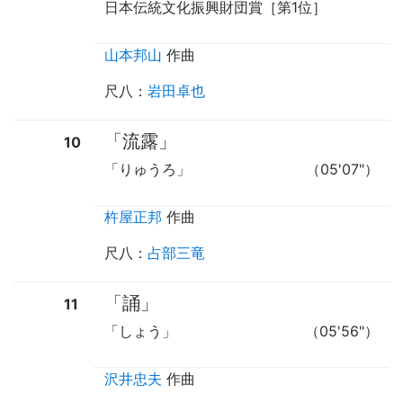
日本伝統文化振興財団賞［第1位］
山本邦山
作曲
尺八
：
岩田卓也
「流露」
10
「りゅうろ」
（05'07"）
杵屋正邦
作曲
尺八
：
占部三竜
「誦」
11
「しょう」
（05'56"）
沢井忠夫
作曲