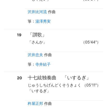
沢井比河流
作曲
箏
：
湯澤秀実
「讃歌」
19
「さんか」
（05'44"）
沢井忠夫
作曲
箏
：
寺井結子
十七絃独奏曲
「いするぎ」
20
じゅうしちげんどくそうきょく
（05'11"）
「いするぎ」
杵屋正邦
作曲