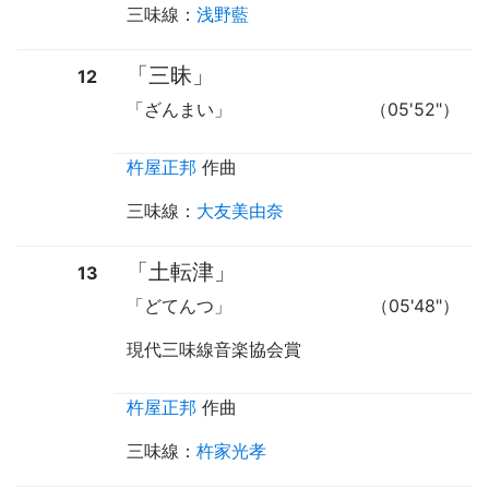
三味線
：
浅野藍
「三昧」
12
「ざんまい」
（05'52"）
杵屋正邦
作曲
三味線
：
大友美由奈
「土転津」
13
「どてんつ」
（05'48"）
現代三味線音楽協会賞
杵屋正邦
作曲
三味線
：
杵家光孝