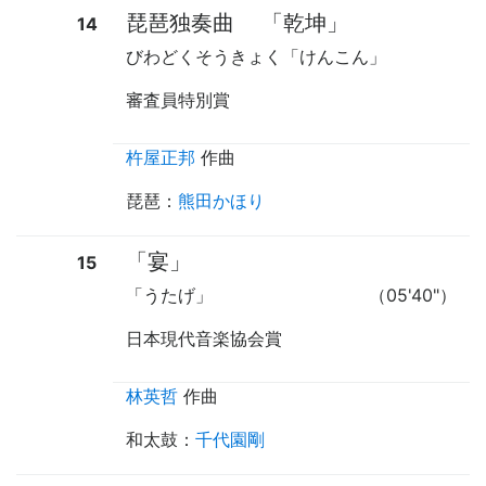
琵琶独奏曲
「乾坤」
14
びわどくそうきょく「けんこん」
審査員特別賞
杵屋正邦
作曲
琵琶
：
熊田かほり
「宴」
15
「うたげ」
（05'40"）
日本現代音楽協会賞
林英哲
作曲
和太鼓
：
千代園剛