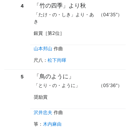
「竹の四季」より秋
4
「たけ・の・しき」より・あ
（04'35"）
き
銀賞［第2位］
山本邦山
作曲
尺八
：
松下尚暉
「鳥のように」
5
「とり・の・ように」
（05'36"）
奨励賞
沢井忠夫
作曲
箏
：
木内麻由