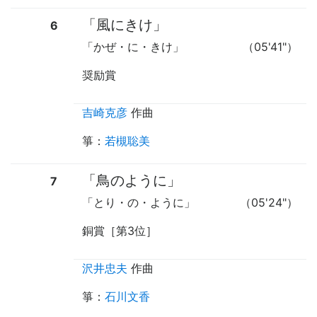
「風にきけ」
6
「かぜ・に・きけ」
（05'41"）
奨励賞
吉崎克彦
作曲
箏
：
若槻聡美
「鳥のように」
7
「とり・の・ように」
（05'24"）
銅賞［第3位］
沢井忠夫
作曲
箏
：
石川文香