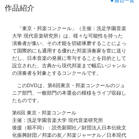
▼曲目一覧
作品紹介
「東京・邦楽コンクール」（主催：洗足学園音楽
大学 現代音楽研究所）は、様々な可能性を持った
演奏者が集い、その才能を切磋琢磨することによっ
て国際的にも通用する優れた邦楽演奏家を世に送り
だし、日本音楽の発展に寄与することを目的として
設立された、古典から現代邦楽まで幅広いジャンル
の演奏者を対象とするコンクールです。
このDVDは、第6回東京・邦楽コンクールのジュ
ニア部門、一般部門の本選会の模様をライブ収録し
たものです。
第6回 東京・邦楽コンクール
主催：洗足学園音楽大学 現代音楽研究所
後援（順不同）：読売新聞社／財団法人日本伝統文
化振興財団／邦楽の友／邦楽ジャーナル／日本現代