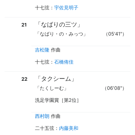
十七弦
：
宇佐見明子
「なばりの三ツ」
21
「なばり・の・みっつ」
（05'41"）
吉松隆
作曲
十七弦
：
石橋侑佳
「タクシーム」
22
「たくしーむ」
（06'08"）
洗足学園賞［第2位］
西村朗
作曲
二十五弦
：
内藤美和