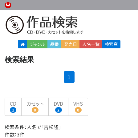
ジャンル
品番
発売日
人名
一覧
検索窓
検索結果
(current)
1
CD
カセット
DVD
VHS
1
0
2
0
検索条件：人名で「吉松隆」
件数：3件