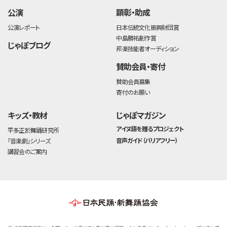
公演
顕彰・助成
公演レポート
日本伝統文化振興財団賞
中島勝祐創作賞
じゃぽブログ
邦楽技能者オーディション
賛助会員・寄付
賛助会員募集
寄付のお願い
キッズ・教材
じゃぽマガジン
アイヌ語を贈るプロジェクト
平多正於舞踊研究所
音声ガイド（バリアフリー）
「音楽劇」シリーズ
講習会のご案内