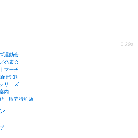
0.29s
ズ運動会
ズ発表会
トマーチ
踊研究所
シリーズ
案内
せ・販売特約店
ン
プ