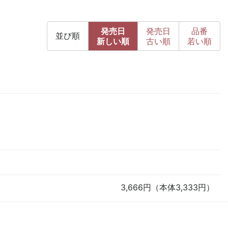
発売日
発売日
品番
並び順
新
しい順
古
い順
若い順
3,666円（本体3,333円）