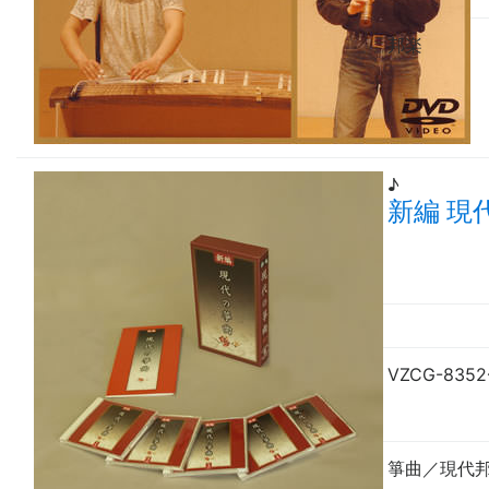
邦楽
♪
新編 現
VZCG-8352
箏曲／現代