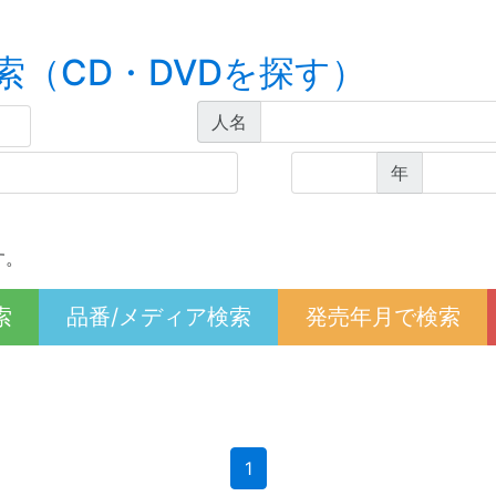
索（CD・DVDを探す）
人名
年
す。
索
品番/メディア検索
発売年月で検索
(current)
1