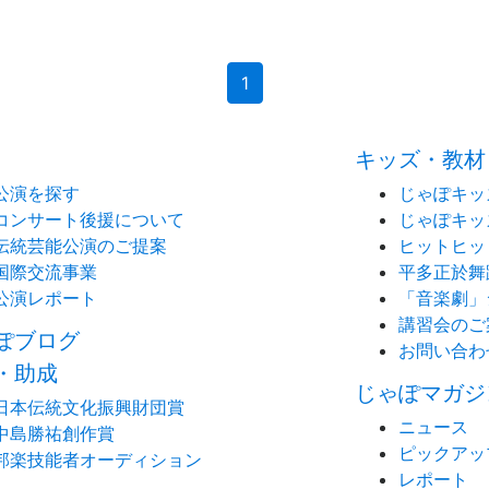
(current)
1
キッズ・教材
公演を探す
じゃぽキッ
コンサート後援について
じゃぽキッ
伝統芸能公演のご提案
ヒットヒッ
国際交流事業
平多正於舞
公演レポート
「音楽劇」
講習会のご
ぽブログ
お問い合わ
・助成
じゃぽマガジ
日本伝統文化振興財団賞
ニュース
中島勝祐創作賞
ピックアッ
邦楽技能者オーディション
レポート