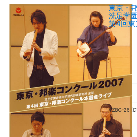
東京・邦
洗足学園
第4回
VZBG-26 [D