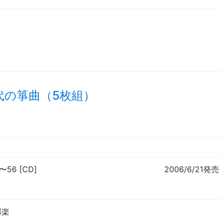
代の箏曲（5枚組）
〜
56 [CD]
2006/6/21発売
邦楽