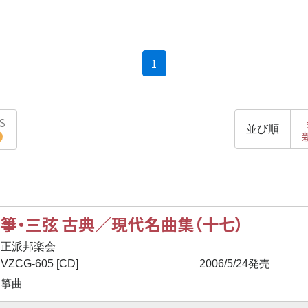
(current)
1
S
並び順
箏・三弦 古典／現代名曲集（十七）
正派邦楽会
VZCG-605 [CD]
2006/5/24発売
箏曲