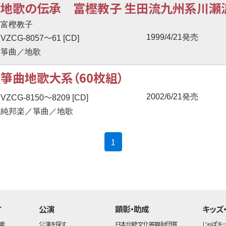
地歌の伝承 富樫教子 生田流九州系川瀬派
富樫教子
〜
1999/4/21発売
VZCG-8057
61 [CD]
箏曲／地歌
箏曲地歌大系（60枚組）
〜
2002/6/21発売
VZCG-8150
8209 [CD]
純邦楽／箏曲／地歌
(current)
1
す
公演
顕彰・助成
キッズ
索
公演を探す
日本伝統文化振興財団賞
じゃぽキ