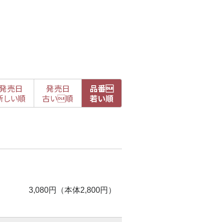
発売日
発売日
品番

新
しい順
古
い順
若い順
3,080円（本体2,800円）