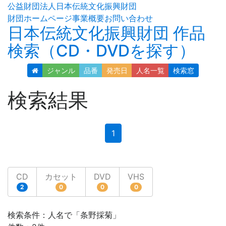
公益財団法人日本伝統文化振興財団
財団ホームページ
事業概要
お問い合わせ
日本伝統文化振興財団 作品
検索（CD・DVDを探す）
ジャンル
品番
発売日
人名
一覧
検索窓
検索結果
(current)
1
CD
カセット
DVD
VHS
2
0
0
0
検索条件：人名で「条野採菊」