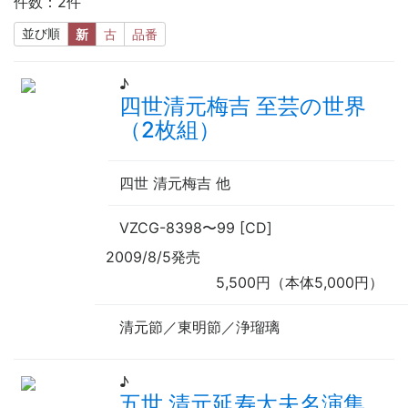
件数：2件
並び順
新
古
品番
♪
四世清元梅吉 至芸の世界
（2枚組）
四世 清元梅吉
他
VZCG-8398
〜
99 [CD]
2009/8/5発売
5,500円（本体5,000円）
清元節／東明節／浄瑠璃
♪
五世 清元延寿太夫名演集