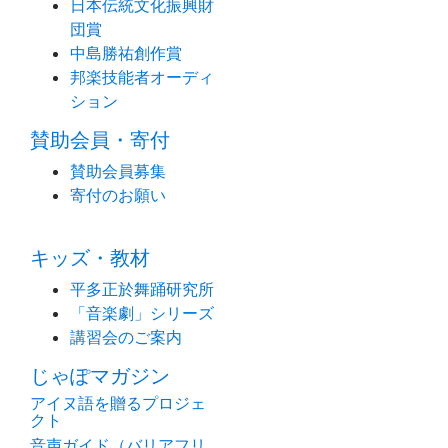
日本伝統文化振興財
団賞
中島勝祐創作賞
邦楽技能者オーディ
ション
賛助会員・寄付
賛助会員募集
寄付のお願い
キッズ・教材
平多正於舞踊研究所
「音楽劇」シリーズ
講習会のご案内
じゃぽマガジン
アイヌ語を贈るプロジェ
クト
音声ガイド（バリアフリ