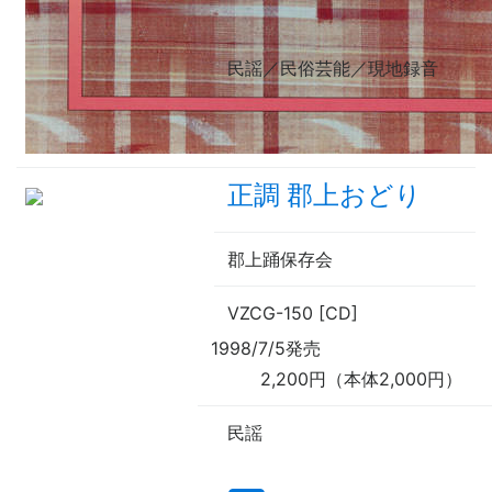
民謡／民俗芸能／現地録音
正調 郡上おどり
郡上踊保存会
VZCG-150 [CD]
1998/7/5発売
2,200円（本体2,000円）
民謡