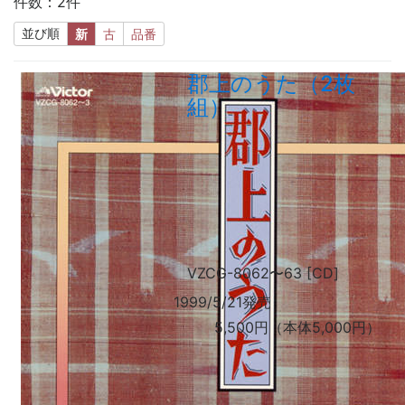
件数：2件
並び順
新
古
品番
郡上のうた（2枚
組）
VZCG-8062
〜
63 [CD]
1999/5/21発売
5,500円（本体5,000円）