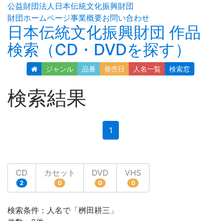
公益財団法人日本伝統文化振興財団
財団ホームページ
事業概要
お問い合わせ
日本伝統文化振興財団 作品
検索（CD・DVDを探す）
ジャンル
品番
発売日
人名
一覧
検索窓
検索結果
(current)
1
CD
カセット
DVD
VHS
2
0
0
0
検索条件：人名で「桝田耕三」