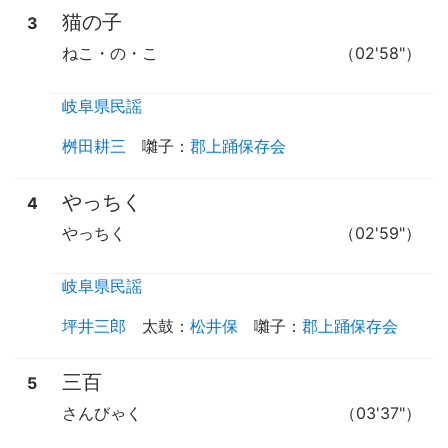
猫の子
3
ねこ・の・こ
（02'58"）
岐阜県民謡
桝田耕三
囃子
：
郡上踊保存会
やっちく
4
やっちく
（02'59"）
岐阜県民謡
坪井三郎
太鼓
：
松井保
囃子
：
郡上踊保存会
三百
5
さんびゃく
（03'37"）