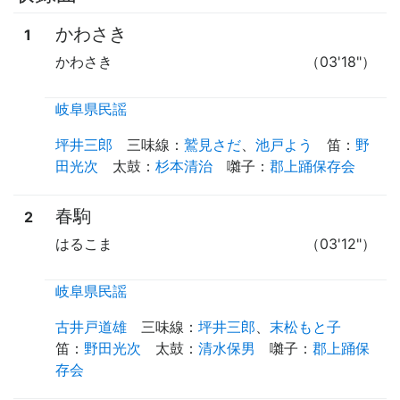
かわさき
1
かわさき
（03'18"）
岐阜県民謡
坪井三郎
三味線
：
鷲見さだ
、
池戸よう
笛
：
野
田光次
太鼓
：
杉本清治
囃子
：
郡上踊保存会
春駒
2
はるこま
（03'12"）
岐阜県民謡
古井戸道雄
三味線
：
坪井三郎
、
末松もと子
笛
：
野田光次
太鼓
：
清水保男
囃子
：
郡上踊保
存会