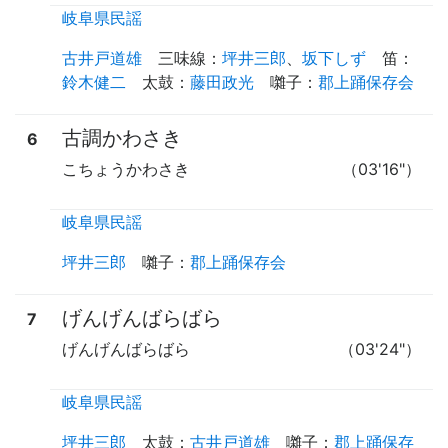
岐阜県民謡
古井戸道雄
三味線
：
坪井三郎
、
坂下しず
笛
：
鈴木健二
太鼓
：
藤田政光
囃子
：
郡上踊保存会
古調かわさき
6
こちょうかわさき
（03'16"）
岐阜県民謡
坪井三郎
囃子
：
郡上踊保存会
げんげんばらばら
7
げんげんばらばら
（03'24"）
岐阜県民謡
坪井三郎
太鼓
：
古井戸道雄
囃子
：
郡上踊保存