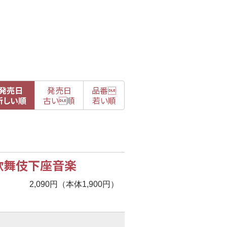
発売日
発売日
品番

新
しい順
古
い順
若い順
〉歌舞伎下座音楽
2,090円（本体1,900円）