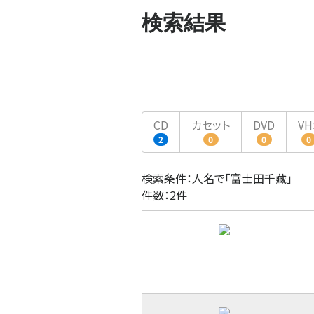
検索結果
CD
カセット
DVD
VH
2
0
0
0
検索条件：人名で「富士田千藏」
件数：2件