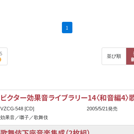
(current)
1
S
並び順
ビクター効果音ライブラリー14〈和音編4
VZCG-548 [CD]
2005/5/21発売
効果音／囃子／歌舞伎
歌舞伎下座音楽集成（2枚組）