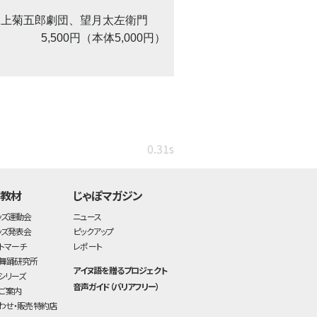
尾上菊五郎劇団、望月太左衛門
5,500円（本体5,000円）
0.31s
・教材
じゃぽマガジン
ッズ運動会
ニュース
ッズ発表会
ピックアップ
トマーチ
レポート
舞踊研究所
アイヌ語を贈るプロジェクト
シリーズ
音声ガイド（バリアフリー）
ご案内
わせ・販売特約店