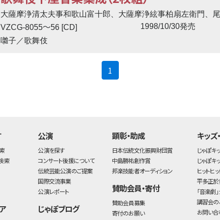
大薩摩浄清太夫事和歌山富十郎、大薩摩浄絃事柏扇左衛門、
〜
1998/10/30発売
VZCG-8055
56 [CD]
囃子／歌舞伎
(current)
1
す
公演
顕彰・助成
キッズ
索
公演を探す
日本伝統文化振興財団賞
じゃぽキ
検索
コンサート後援について
中島勝祐創作賞
じゃぽキ
伝統芸能公演のご提案
邦楽技能者オーディション
ヒットヒッ
国際交流事業
平多正於
賛助会員・寄付
公演レポート
「音楽劇」
講習会の
賛助会員募集
ア
じゃぽブログ
お問い合
寄付のお願い