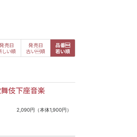
発売日
発売日
品番

新
しい順
古
い順
若い順
歌舞伎下座音楽
2,090円（本体1,900円）