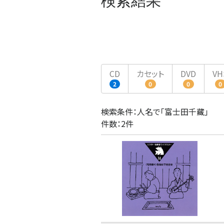
検索結果
CD
カセット
DVD
VH
2
0
0
0
検索条件：人名で「富士田千藏」
件数：2件