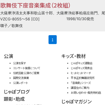
歌舞伎下座音楽集成（2枚組）
大薩摩浄清太夫事和歌山富十郎、大薩摩浄絃事柏扇左衛門、
〜
1998/10/30発売
VZCG-8055
56 [CD]
囃子／歌舞伎
(current)
1
公演
キッズ・教材
公演を探す
じゃぽキッズ運動会
コンサート後援について
じゃぽキッズ発表会
伝統芸能公演のご提案
ヒットヒットマーチ
国際交流事業
平多正於舞踊研究所
公演レポート
「音楽劇」シリーズ
講習会のご案内
じゃぽブログ
お問い合わせ・販売特約店
顕彰・助成
じゃぽマガジン