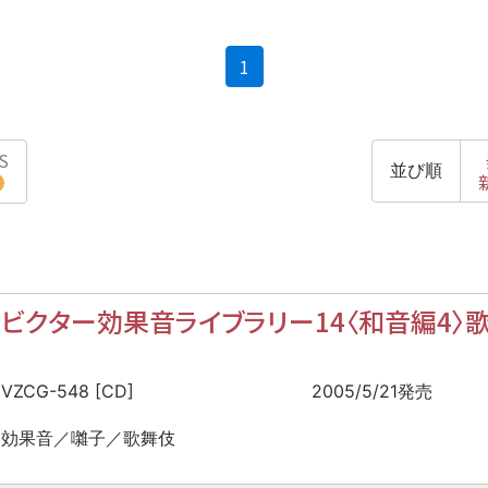
(current)
1
S
並び順
ビクター効果音ライブラリー14〈和音編4〉
VZCG-548 [CD]
2005/5/21発売
効果音／囃子／歌舞伎