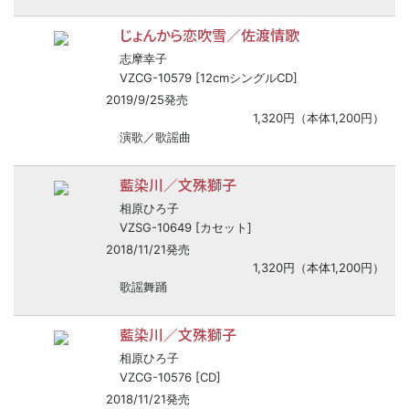
じょんから恋吹雪／佐渡情歌
志摩幸子
VZCG-10579 [12cmシングルCD]
2019/9/25発売
1,320円（本体1,200円）
演歌／歌謡曲
藍染川／文殊獅子
相原ひろ子
VZSG-10649 [カセット]
2018/11/21発売
1,320円（本体1,200円）
歌謡舞踊
藍染川／文殊獅子
相原ひろ子
VZCG-10576 [CD]
2018/11/21発売