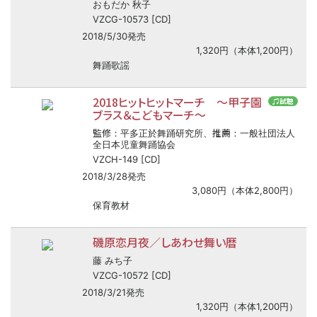
おもだか 秋子
VZCG-10573 [CD]
2018/5/30発売
1,320円（本体1,200円）
舞踊歌謡
2018ヒットヒットマーチ ～甲子園
♫試聴
ブラス＆こどもマーチ～
監修
推薦
：平多正於舞踊研究所、
：一般社団法人
全日本児童舞踊協会
VZCH-149 [CD]
2018/3/28発売
3,080円（本体2,800円）
保育教材
磯原恋月夜／しあわせ舞い暦
藤 みち子
VZCG-10572 [CD]
2018/3/21発売
1,320円（本体1,200円）