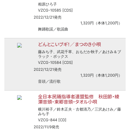
相原ひろ子
VZCG-10585 [CDS]
2022/12/21発売
1,320円（本体1,200円）
舞踊歌謡／歌謡曲
どんとこいブギ！／まつのき小唄
藤みち子、武花千草、おもだか秋子／あけみ＆ブ
ラック・ボックス
VZCG-10584 [CDS]
2022/12/21発売
1,320円（本体1,200円）
音頭／流行歌
全日本民踊指導者連盟監修 秋田節・綾
瀬音頭・東郷音頭・タオル小唄
横川裕子／鈴木正夫・古都清乃／三沢あけみ／藤
みち子
VZCG-844 [CD]
2022/11/9発売