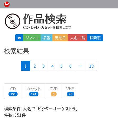
ジャンル
品番
発売日
人名
一覧
検索窓
検索結果
(current)
1
2
3
4
5
6
…
18
CD
カセット
DVD
VHS
151
174
0
20
検索条件：人名で「ビクターオーケストラ」
件数：351件