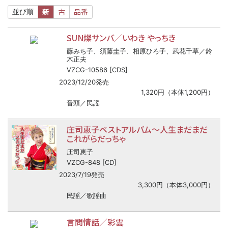
新
古
品番
並び順
SUN燦サンバ／いわき やっちき
藤みち子、須藤圭子、相原ひろ子、武花千草／鈴
木正夫
VZCG-10586 [CDS]
2023/12/20発売
1,320円（本体1,200円）
音頭／民謡
庄司恵子ベストアルバム～人生まだまだ
これがらだっちゃ
庄司恵子
VZCG-848 [CD]
2023/7/19発売
3,300円（本体3,000円）
民謡／歌謡曲
言問情話／彩雲