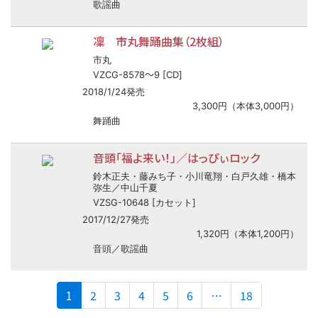
歌謡曲
凜 市丸舞踊曲集（2枚組）
市丸
〜
VZCG-8578
9 [CD]
2018/1/24発売
3,300円（本体3,000円）
舞踊曲
音頭「福よ来い！」／はっぴぃロック
鈴木正夫・藤みち子・小川竜翔・白戸久雄・橋本
弥生／中山千夏
VZSG-10648 [カセット]
2017/12/27発売
1,320円（本体1,200円）
音頭／歌謡曲
(current)
1
2
3
4
5
6
…
18