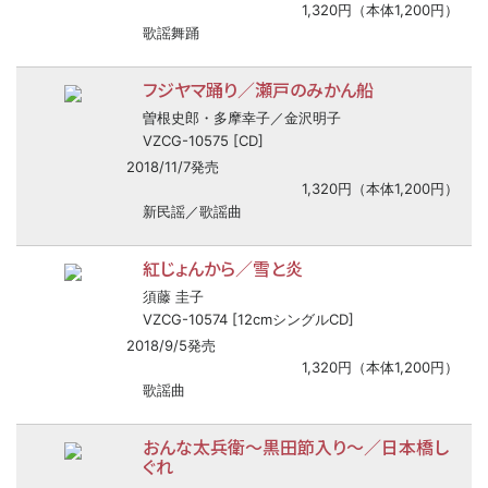
1,320円（本体1,200円）
歌謡舞踊
フジヤマ踊り／瀬戸のみかん船
曽根史郎・多摩幸子／金沢明子
VZCG-10575 [CD]
2018/11/7発売
1,320円（本体1,200円）
新民謡／歌謡曲
紅じょんから／雪と炎
須藤 圭子
VZCG-10574 [12cmシングルCD]
2018/9/5発売
1,320円（本体1,200円）
歌謡曲
おんな太兵衛～黒田節入り～／日本橋し
ぐれ