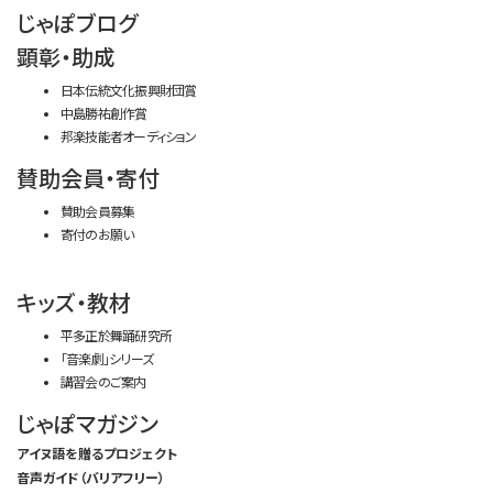
じゃぽブログ
顕彰・助成
日本伝統文化振興財団賞
中島勝祐創作賞
邦楽技能者オーディション
賛助会員・寄付
賛助会員募集
寄付のお願い
キッズ・教材
平多正於舞踊研究所
「音楽劇」シリーズ
講習会のご案内
じゃぽマガジン
アイヌ語を贈るプロジェクト
音声ガイド（バリアフリー）