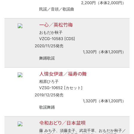
2,200円（本体2,000円）
民謡／音頭／歌謡曲
一心／英松竹梅
おもだか秋子
VZCG-10583 [CDS]
2020/11/25発売
1,320円（本体1,200円）
舞踊歌謡
人情女伊達／福寿の舞
相原ひろ子
VZSG-10652 [カセット]
2019/12/25発売
1,320円（本体1,200円）
歌謡舞踊
令和おどり／日本盆唄
藤 みち子、須藤圭子、武花千草、おもだか秋子／