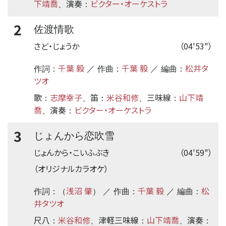
下靖喬
演奏
ビクター・オーケストラ
、
：
2
佐渡情歌
さど・じょうか
（04'53"）
千葉 毅
千葉 毅
松井タ
作詞：
／ 作曲：
／ 編曲：
ツオ
歌
志摩幸子
笛
米谷和修
三味線
山下靖
：
、
：
、
：
喬
演奏
ビクター・オーケストラ
、
：
3
じょんから恋吹雪
じょんから・こいふぶき
（04'59"）
（オリジナルカラオケ）
浅沼 肇
千葉 毅
松
作詞：（
） ／ 作曲：
／ 編曲：
井タツオ
尺八
米谷和修
津軽三味線
山下靖喬
演奏
：
、
：
、
：