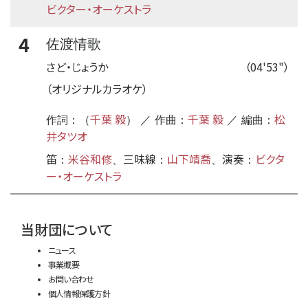
ビクター・オーケストラ
4
佐渡情歌
さど・じょうか
（04'53"）
（オリジナルカラオケ）
千葉 毅
千葉 毅
松
作詞：（
） ／ 作曲：
／ 編曲：
井タツオ
笛
米谷和修
三味線
山下靖喬
演奏
ビクタ
：
、
：
、
：
ー・オーケストラ
time:0.38 s
・
当財団について
ニュース
事業概要
お問い合わせ
個人情報保護方針