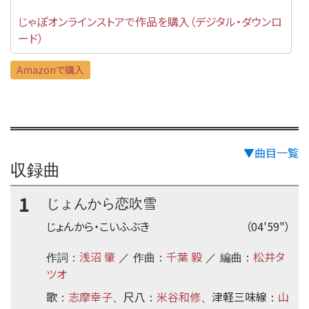
じゃぽオンラインストアで作品を購入（デジタル・ダウンロ
ード）
Amazonで購入
▼曲目一覧
収録曲
1
じょんから恋吹雪
じょんから・こいふぶき
（04'59"）
浅沼 肇
千葉 毅
松井タ
作詞：
／ 作曲：
／ 編曲：
ツオ
歌
志摩幸子
尺八
米谷和修
津軽三味線
山
：
、
：
、
：