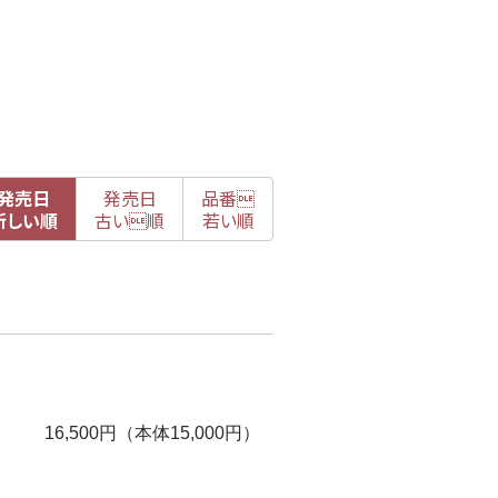
発売日
発売日
品番

新
しい順
古
い順
若い順
16,500円（本体15,000円）