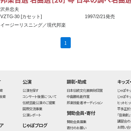
沢井忠夫
VZTG-30 [カセット]
1997/2/21発売
イージーリスニング／現代邦楽
(current)
1
す
公演
顕彰・助成
キッズ
索
公演を探す
日本伝統文化振興財団賞
じゃぽキ
検索
コンサート後援について
中島勝祐創作賞
じゃぽキ
伝統芸能公演のご提案
邦楽技能者オーディション
ヒットヒッ
国際交流事業
平多正於
賛助会員・寄付
公演レポート
「音楽劇」
講習会の
賛助会員募集
ア
じゃぽブログ
お問い合
寄付のお願い