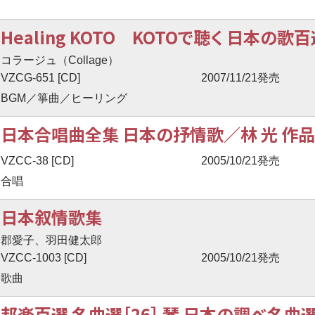
Healing KOTO KOTOで聴く 日本の歌
コラージュ（Collage）
VZCG-651 [CD]
2007/11/21発売
BGM／箏曲／ヒーリング
日本合唱曲全集 日本の抒情歌／林 光 作品
VZCC-38 [CD]
2005/10/21発売
合唱
日本叙情歌集
郡愛子、羽田健太郎
VZCC-1003 [CD]
2005/10/21発売
歌曲
邦楽百選 名曲選［26］ 琴 日本の調べ名曲