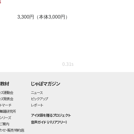
3,300円（本体3,000円）
0.31s
・教材
じゃぽマガジン
ッズ運動会
ニュース
ッズ発表会
ピックアップ
トマーチ
レポート
舞踊研究所
アイヌ語を贈るプロジェクト
シリーズ
音声ガイド（バリアフリー）
ご案内
わせ・販売特約店