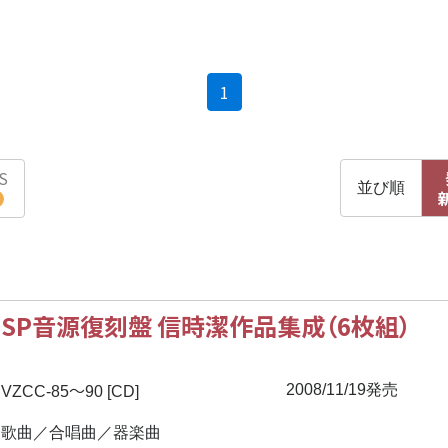
(current)
1
S
並び順
SP音源復刻盤 信時潔作品集成（6枚組）
〜
2008/11/19発売
VZCC-85
90 [CD]
歌曲／合唱曲／器楽曲