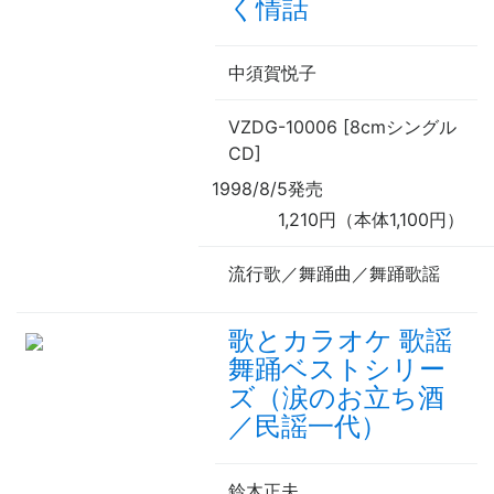
く情話
中須賀悦子
VZDG-10006 [8cmシングル
CD]
1998/8/5発売
1,210円（本体1,100円）
流行歌／舞踊曲／舞踊歌謡
歌とカラオケ 歌謡
舞踊ベストシリー
ズ（涙のお立ち酒
／民謡一代）
鈴木正夫