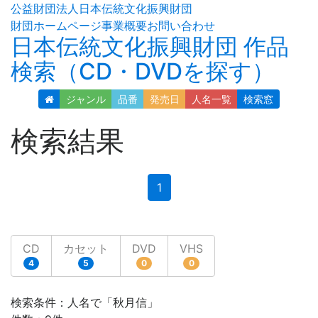
公益財団法人日本伝統文化振興財団
財団ホームページ
事業概要
お問い合わせ
日本伝統文化振興財団 作品
検索（CD・DVDを探す）
ジャンル
品番
発売日
人名
一覧
検索窓
検索結果
(current)
1
CD
カセット
DVD
VHS
4
5
0
0
検索条件：人名で「秋月信」