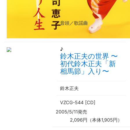
音頭／歌謡曲
♪
鈴木正夫の世界
〜
初代鈴木正夫「新
相馬節」入り
〜
鈴木正夫
VZCG-544 [CD]
2005/5/11発売
2,096円（本体1,905円）