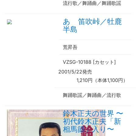
流行歌／舞踊曲／舞踊歌謡
あゝ笛吹峠／牡鹿
半島
荒昇吾
VZSG-10188 [カセット]
2001/5/22発売
1,210円（本体1,100円）
舞踊歌謡／舞踊曲／流行歌
鈴木正夫の世界
〜
初代鈴木正夫「新
相馬節」入り
〜