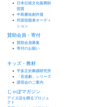
日本伝統文化振興財
団賞
中島勝祐創作賞
邦楽技能者オーディ
ション
賛助会員・寄付
賛助会員募集
寄付のお願い
キッズ・教材
平多正於舞踊研究所
「音楽劇」シリーズ
講習会のご案内
じゃぽマガジン
アイヌ語を贈るプロジェ
クト