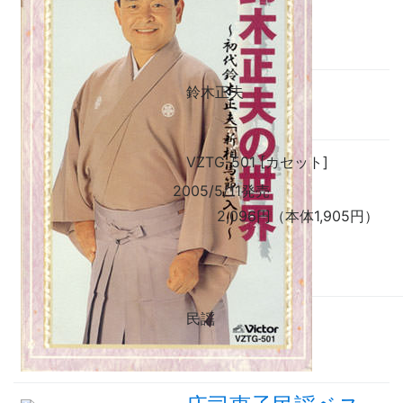
鈴木正夫
VZTG-501 [カセット]
2005/5/11発売
2,096円（本体1,905円）
民謡