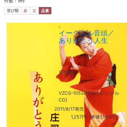
件数：9件
並び順
新
古
品番
♩
イーグスル音頭／
ありがとう人生
庄司恵子
VZCG-10538 [12cmシングル
CD]
2011/8/17発売
1,257円（本体1,143円）