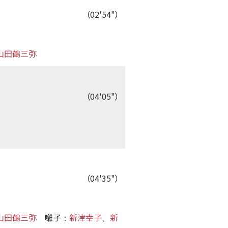
（02'54"）
山田鶴三弥
（04'05"）
（04'35"）
山田鶴三弥
囃子
新津幸子
新
：
、