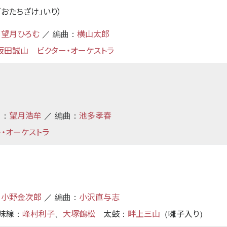
「おたちざけ」いり）
望月ひろむ
横山太郎
：
／ 編曲：
坂田誠山
ビクター・オーケストラ
望月浩牟
池多孝春
曲：
／ 編曲：
・オーケストラ
小野金次郎
小沢直与志
：
／ 編曲：
味線
峰村利子
大塚鶴松
太鼓
畔上三山
囃子入り
：
、
：
（
）