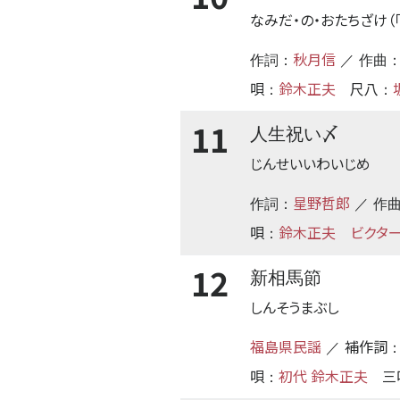
なみだ・の・おたちざけ（
秋月信
作詞：
／ 作曲
唄
鈴木正夫
尺八
：
：
11
人生祝い〆
じんせいいわいじめ
星野哲郎
作詞：
／ 作
唄
鈴木正夫
ビクター
：
12
新相馬節
しんそうまぶし
福島県民謡
補作詞
／
唄
初代 鈴木正夫
三
：