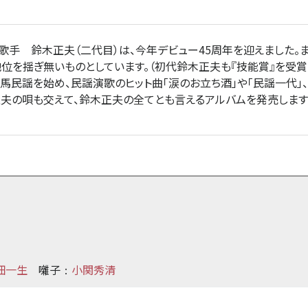
手 鈴木正夫（二代目）は、今年デビュー45周年を迎えました。
地位を揺ぎ無いものとしています。（初代鈴木正夫も『技能賞』を受賞
民謡を始め、民謡演歌のヒット曲「涙のお立ち酒」や「民謡一代」、
夫の唄も交えて、鈴木正夫の全てとも言えるアルバムを発売します
佃一生
囃子
小関秀清
：