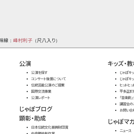
味線
峰村利子
尺八入り
：
（
）
公演
キッズ・教
公演を探す
じゃぽキ
コンサート後援について
じゃぽキ
伝統芸能公演のご提案
ヒットヒッ
国際交流事業
平多正於
公演レポート
「音楽劇」
講習会の
じゃぽブログ
お問い合
顕彰・助成
じゃぽマ
日本伝統文化振興財団賞
ニュース
中島勝祐創作賞