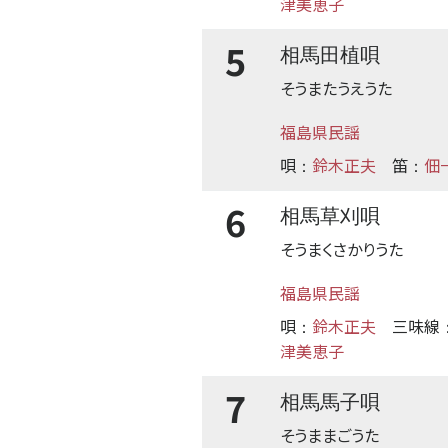
津美恵子
5
相馬田植唄
そうまたうえうた
福島県民謡
唄
鈴木正夫
笛
佃
：
：
6
相馬草刈唄
そうまくさかりうた
福島県民謡
唄
鈴木正夫
三味線
：
津美恵子
7
相馬馬子唄
そうままごうた