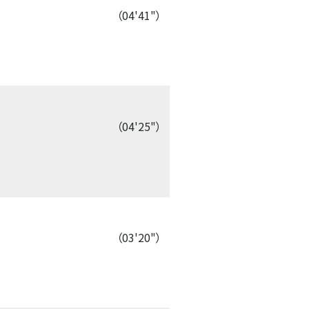
（04'41"）
（04'25"）
（03'20"）