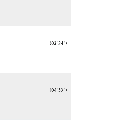
（03'24"）
（04'53"）