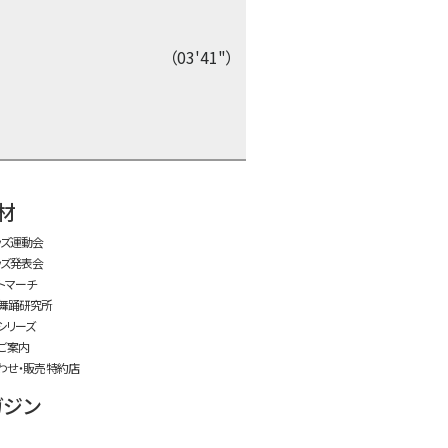
（03'41"）
time:0.51 s
・
材
ッズ運動会
ッズ発表会
トマーチ
舞踊研究所
シリーズ
ご案内
わせ・販売特約店
ガジン