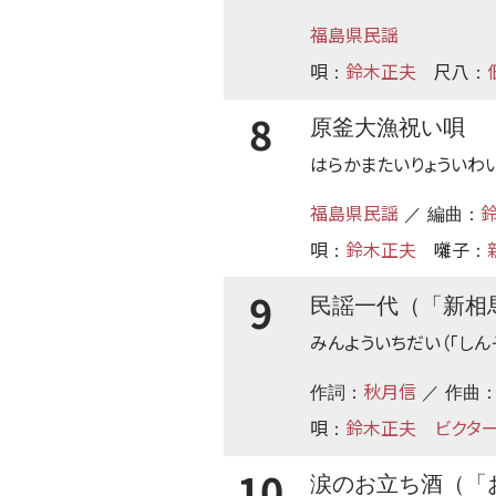
福島県民謡
唄
鈴木正夫
尺八
：
：
8
原釜大漁祝い唄
はらかまたいりょういわ
福島県民謡
／ 編曲：
唄
鈴木正夫
囃子
：
：
9
民謡一代（「新相
みんよういちだい（「しん
秋月信
作詞：
／ 作曲
唄
鈴木正夫
ビクター
：
10
涙のお立ち酒（「