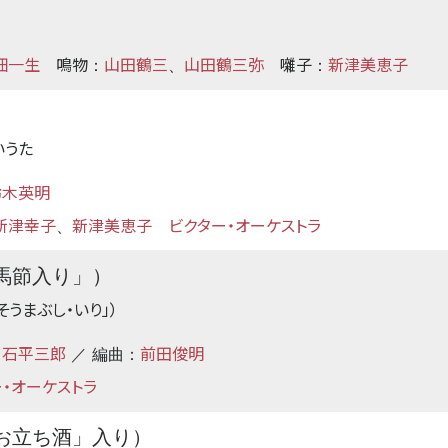
佃一生
鳴物
山田鶴三
山田鶴三弥
囃子
新津美恵子
：
、
：
いうた
鈴木英明
新津幸子
新津美恵子
ビクター・オーケストラ
、
馬節入り」）
そうまぶし・いり」）
石平三郎
前田俊明
：
／ 編曲：
・オーケストラ
お立ち酒」入り）