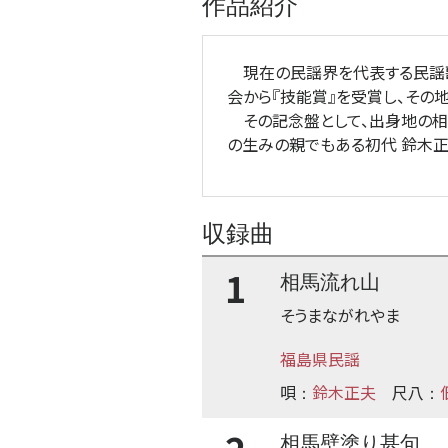
作品紹介
現在の民謡界を代表する民謡歌
会から『技能賞』を受賞し、その
その記念盤として、出身地の相馬
の生みの親でもある初代 鈴木正
収録曲
1
相馬流れ山
そうまながれやま
福島県民謡
唄
鈴木正夫
尺八
：
：
相馬壁塗り甚句