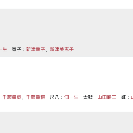
一生
囃子
新津幸子
新津美恵子
：
、
千藤幸蔵
千藤幸穣
尺八
佃一生
太鼓
山田鶴三
鉦
：
、
：
：
：