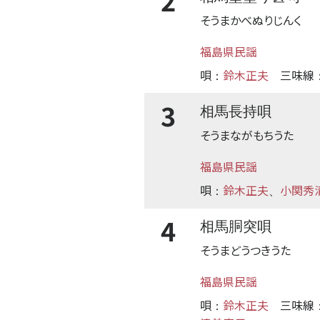
2
そうまかべぬりじんく
福島県民謡
唄
鈴木正夫
三味線
：
3
相馬長持唄
そうまながもちうた
福島県民謡
唄
鈴木正夫
小関秀
：
、
4
相馬胴突唄
そうまどうつきうた
福島県民謡
唄
鈴木正夫
三味線
：