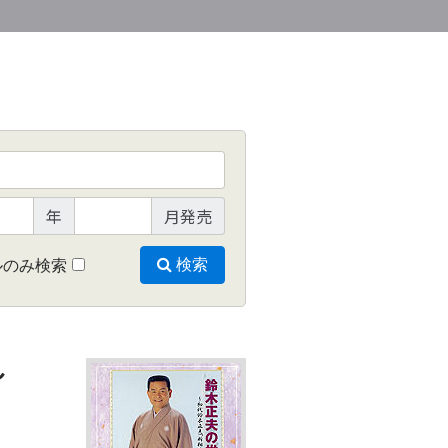
年
月発売
ルのみ検索
検索
〜