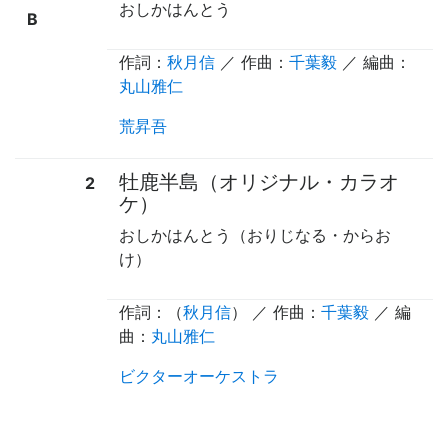
おしかはんとう
B
作詞：
秋月信
／ 作曲：
千葉毅
／ 編曲：
丸山雅仁
荒昇吾
牡鹿半島（オリジナル・カラオ
2
ケ）
おしかはんとう（おりじなる・からお
け）
作詞：（
秋月信
） ／ 作曲：
千葉毅
／ 編
曲：
丸山雅仁
ビクターオーケストラ
time:0.52 s
・