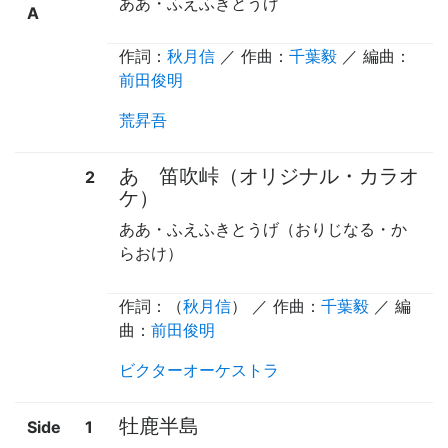
ああ・ふえふきとうげ
A
作詞：
秋月信
／ 作曲：
千葉毅
／ 編曲：
前田俊明
荒昇吾
あゝ笛吹峠（オリジナル・カラオ
2
ケ）
ああ・ふえふきとうげ（おりじなる・か
らおけ）
作詞：（
秋月信
） ／ 作曲：
千葉毅
／ 編
曲：
前田俊明
ビクターオーケストラ
牡鹿半島
Side
1