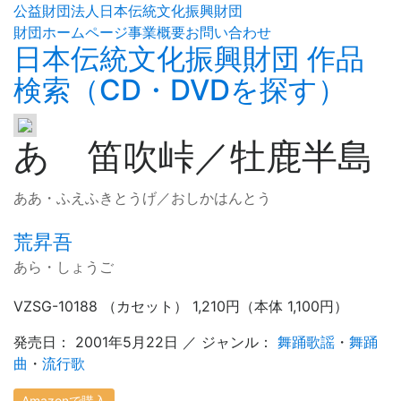
公益財団法人日本伝統文化振興財団
財団ホームページ
事業概要
お問い合わせ
日本伝統文化振興財団 作品
検索（CD・DVDを探す）
あゝ笛吹峠／牡鹿半島
ああ・ふえふきとうげ／おしかはんとう
荒昇吾
あら・しょうご
VZSG-10188 （カセット） 1,210円（本体 1,100円）
発売日： 2001年5月22日 ／ ジャンル：
舞踊歌謡
・
舞踊
曲
・
流行歌
Amazonで購入